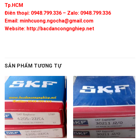
Tp.HCM
Điên thoại: 0948.799.336 – Zalo: 0948.799.336
Email:
minhcuong.ngocha@gmail.com
Website: http://bacdancongnghiep.net
SẢN PHẨM TƯƠNG TỰ