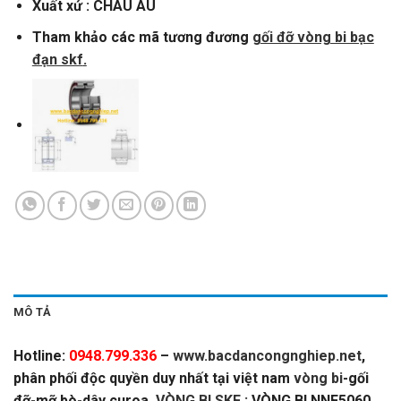
Xuất xứ : CHÂU ÂU
Tham khảo các mã tương đương
gối đỡ vòng bi bạc
đạn skf
.
MÔ TẢ
Hotline:
0948.799.336
–
www.bacdancongnghiep.net
,
phân phối độc quyền duy nhất tại việt nam
vòng bi
-gối
đỡ-mỡ bò-dây curoa,
VÒNG BI SKF
: VÒNG BI NNF5060