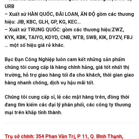
URB
– Xuất xứ HÀN QUỐC, ĐÀI LOAN, ẤN ĐỘ gồm các thương
hiệu: JIB, KBC, GLH, GP, KG, KEC…
– Xuất xứ TRUNG QUỐC: gồm các thương hiệu:ZWZ,
KYK, KBK, TAIYO, KDYD, CNB, WTB, SWB, KIK, DYZV, FBJ
… một số hiệu giá rẻ khác.
Bạc Đạn Công Nghiệp luôn cam kết những sản phẩm
chúng tôi cung cấp là hàng chính hảng, giá tốt nhất thị
trường, hỗ trợ giao hàng tối đa cho khách, thời gian giao
hàng nhanh chóng, dịch vụ hậu mãi tốt.
Chúng tôi cung cấp sỉ, lẻ các mặt hàng trên, đồng thời
đang tìm kiếm các đại lý phân phối, các công ty thương
mại trên khắp tỉnh thành.
Trụ sở chính: 354 Phan Văn Trị, P 11, Q. Bình Thạnh,