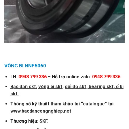
VÒNG BI NNF5060
LH:
0948.799.336
– Hỗ trợ online zalo:
0948.799.336.
Bạc đạn skf
,
vòng
bi skf
,
gối đỡ skf
,
bearing skf
,
ổ bi
skf
:
Thông số kỹ thuật tham khảo tại “
catalogue
” tại
www.bacdancongnghiep.net
Thương hiệu:
SKF
.