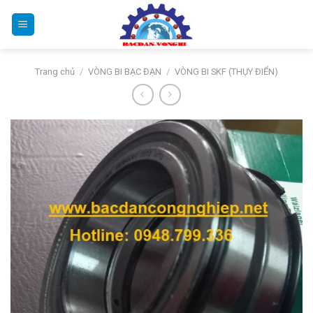
Bỏ
qua
nội
dung
Trang chủ
/
VÒNG BI BẠC ĐẠN
/
VÒNG BI SKF (THỤY ĐIỂN)