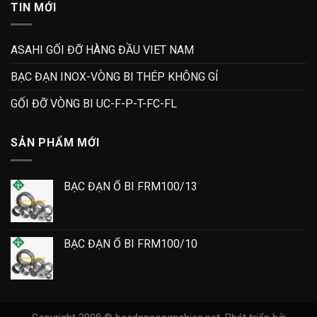
TIN MỚI
ASAHI GỐI ĐỠ HÀNG ĐẦU VIET NAM
BẠC ĐẠN INOX-VÒNG BI THÉP KHÔNG GỈ
GỐI ĐỠ VÒNG BI UC-F-P-T-FC-FL
SẢN PHẨM MỚI
BẠC ĐẠN Ổ BI FRM100/13
BẠC ĐẠN Ổ BI FRM100/10