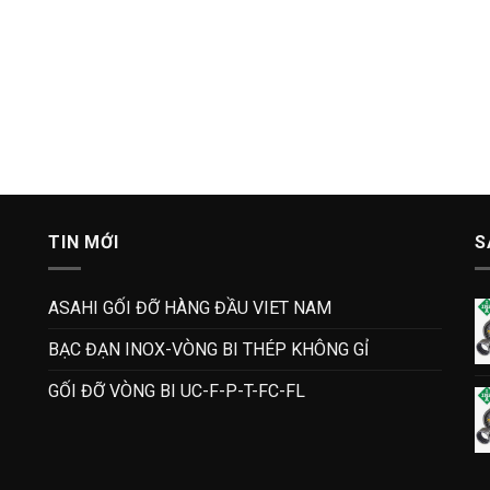
TIN MỚI
S
ASAHI GỐI ĐỠ HÀNG ĐẦU VIET NAM
BẠC ĐẠN INOX-VÒNG BI THÉP KHÔNG GỈ
GỐI ĐỠ VÒNG BI UC-F-P-T-FC-FL