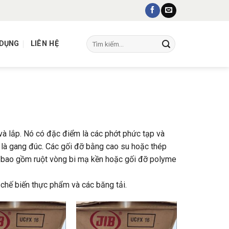
Tìm
 DỤNG
LIÊN HỆ
kiếm:
à lắp. Nó có đặc điểm là các phớt phức tạp và
uẩn là gang đúc. Các gối đỡ bằng cao su hoặc thép
 bao gồm ruột vòng bi mạ kền hoặc gối đỡ polyme
JIB (HÀN QUỐC)
 chế biến thực phẩm và các băng tải.
–