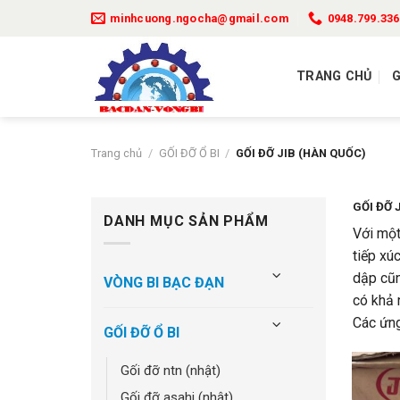
Bỏ
minhcuong.ngocha@gmail.com
0948.799.336
qua
nội
dung
TRANG CHỦ
G
Trang chủ
/
GỐI ĐỠ Ổ BI
/
GỐI ĐỠ JIB (HÀN QUỐC)
GỐI ĐỠ 
DANH MỤC SẢN PHẨM
Với một
tiếp xú
dập cũn
VÒNG BI BẠC ĐẠN
có khả 
Các ứng
GỐI ĐỠ Ổ BI
gối đỡ ntn (nhật)
gối đỡ asahi (nhật)