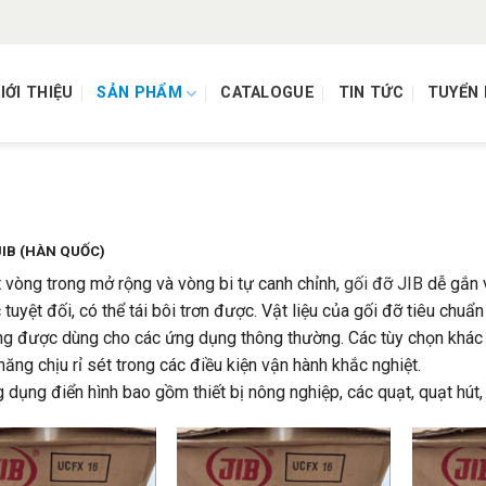
IỚI THIỆU
SẢN PHẨM
CATALOGUE
TIN TỨC
TUYỂN
JIB (HÀN QUỐC)
 vòng trong mở rộng và vòng bi tự canh chỉnh,
gối đỡ JIB
dễ gắn v
c tuyệt đối, có thể tái bôi trơn được. Vật liệu của gối đỡ tiêu ch
g được dùng cho các ứng dụng thông thường. Các tùy chọn khác
năng chịu rỉ sét trong các điều kiện vận hành khắc nghiệt.
GỐI ĐỠ 
 dụng điển hình bao gồm thiết bị nông nghiệp, các quạt, quạt hút,