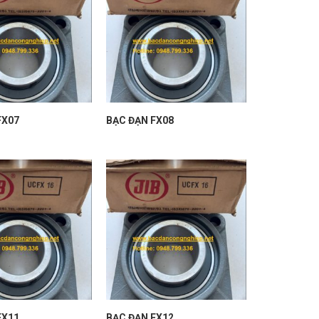
FX07
BẠC ĐẠN FX08
FX11
BẠC ĐẠN FX12