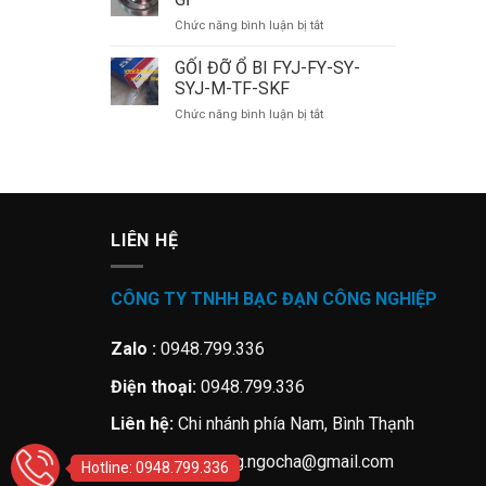
BI
ở
Chức năng bình luận bị tắt
UC-
VÒNG
F-
BI
GỐI ĐỠ Ổ BI FYJ-FY-SY-
P-
INOX
T-
SYJ-M-TF-SKF
THÉP
FC-
ở
Chức năng bình luận bị tắt
KHÔNG
FL
GỐI
GỈ
ĐỠ
Ổ
BI
FYJ-
FY-
LIÊN HỆ
SY-
SYJ-
M-
CÔNG TY TNHH BẠC ĐẠN CÔNG NGHIỆP
TF-
SKF
Zalo :
0948.799.336
Điện thoại:
0948.799.336
Liên hệ:
Chi nhánh phía Nam, Bình Thạnh
Email:
minhcuong.ngocha@gmail.com
Hotline: 0948.799.336