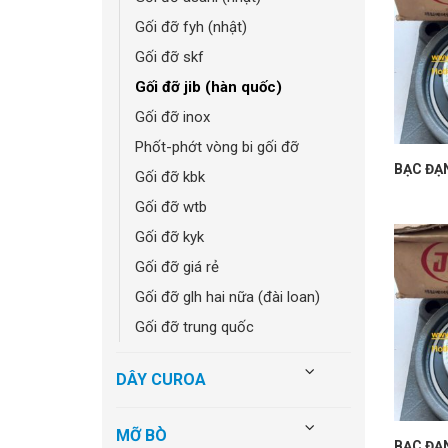
gối đỡ fyh (nhật)
gối đỡ skf
gối đỡ jib (hàn quốc)
gối đỡ inox
phốt-phớt vòng bi gối đỡ
BẠC ĐẠ
gối đỡ kbk
gối đỡ wtb
gối đỡ kyk
gối đỡ giá rẻ
gối đỡ glh hai nữa (đài loan)
gối đỡ trung quốc
DÂY CUROA
MỠ BÒ
BẠC ĐẠ