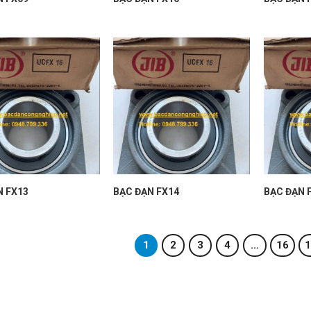
N FX13
BẠC ĐẠN FX14
BẠC ĐẠN 
1
2
3
4
…
16