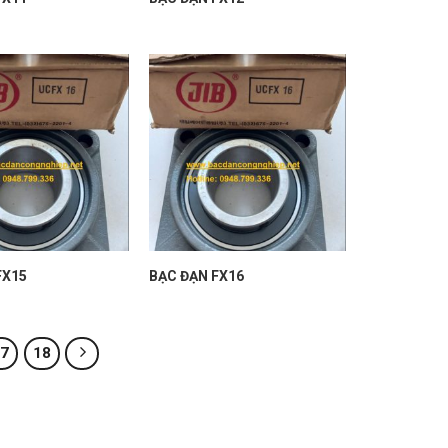
FX15
BẠC ĐẠN FX16
17
18