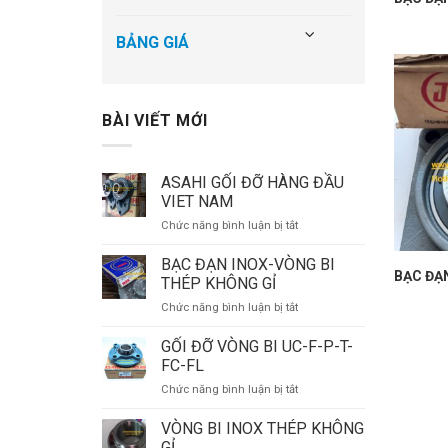
BẢNG GIÁ
BÀI VIẾT MỚI
ASAHI GỐI ĐỠ HÀNG ĐẦU
VIET NAM
ở
Chức năng bình luận bị tắt
ASAHI
GỐI
BẠC ĐẠN INOX-VÒNG BI
BẠC ĐẠ
ĐỠ
THÉP KHÔNG GỈ
HÀNG
ở
Chức năng bình luận bị tắt
ĐẦU
BẠC
VIET
ĐẠN
GỐI ĐỠ VÒNG BI UC-F-P-T-
NAM
INOX-
FC-FL
VÒNG
ở
Chức năng bình luận bị tắt
BI
GỐI
THÉP
ĐỠ
VÒNG BI INOX THÉP KHÔNG
KHÔNG
VÒNG
GỈ
GỈ