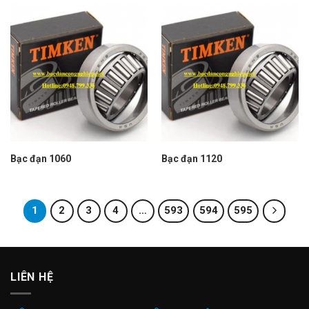
Bạc đạn 1060
Bạc đạn 1120
1
2
3
4
…
593
594
595
LIÊN HỆ