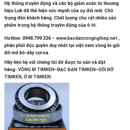
Hệ thống truyền động và các bộ giảm xoắn từ thương
hiệu Luk đã thể hiện sức mạnh của sự đổi mới. Chú
trọng đến khách hàng. Chất lượng cho rất nhiều sản
phẩm trong hệ thống truyền động của ô tô.
Hotline: 0948.799.336 –
www.bacdancongnghiep.net
,
phân phối độc quyền duy nhất tại việt nam vòng bi-gối
đỡ-mỡ bò-dây curoa.
Hãy liên hệ với chúng tôi để được tư vấn và đặt
hàng-
VÒNG BI TIMKEN
–
BẠC ĐẠN TIMKEN
–
GỐI ĐỠ
TIMKEN,
Ổ BI TIMKEN
: