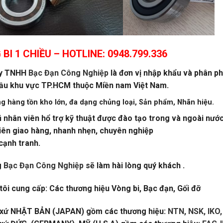
BI 1 CHIỀU
– HOTLINE: 0948.799.336
ty TNHH
Bạc Đạn Công Nghiệp
là đơn vị nhập khẩu và phân phối
ầu khu vực TP.HCM thuộc Miền nam Việt Nam.
ng hàng tồn kho lớn, đa dạng chủng loại, Sản phẩm, Nhãn hiệu.
 nhân viên hổ trợ kỹ thuật được đào tạo trong và ngoài nước
iên giao hàng, nhanh nhẹn, chuyên nghiệp
cạnh tranh.
g
Bạc Đạn Công Nghiệp
sẽ làm hài lòng quý khách .
ôi cung cấp: Các thương hiệu Vòng bi, Bạc đạn, Gối đỡ
 xứ NHẬT BẢN (JAPAN) gồm các thương hiệu:
NTN, NSK, IKO,