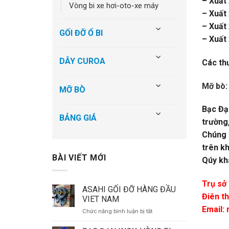
– Xuất
vòng bi xe hơi-oto-xe máy
– Xuất
– Xuất
GỐI ĐỠ Ổ BI
– Xuất
DÂY CUROA
Các th
Mỡ bò
MỠ BÒ
Bạc Đạ
BẢNG GIÁ
trường,
Chúng t
trên kh
BÀI VIẾT MỚI
Qúy khá
Trụ sở 
ASAHI GỐI ĐỠ HÀNG ĐẦU
Điên th
VIET NAM
Email:
ở
Chức năng bình luận bị tắt
ASAHI
GỐI