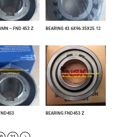
GMN – FND 453 Z
BEARING 43.6X96.35X25.12
FND453
BEARING FND453 Z
20
21