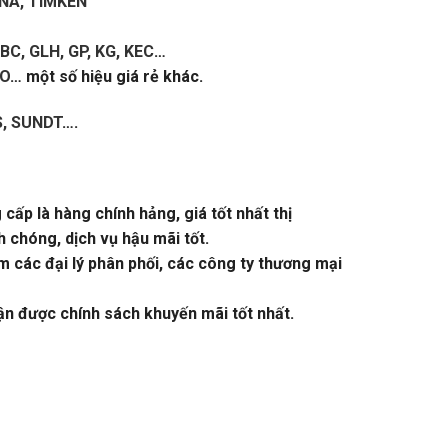
INA, TIMKEN
KBC, GLH, GP, KG, KEC
…
YO
… một số hiệu giá rẻ khác.
S, SUNDT
….
p là hàng chính hảng, giá tốt nhất thị
h chóng, dịch vụ hậu mãi tốt.
m các đại lý phân phối, các công ty thương mại
hận được chính sách khuyến mãi tốt nhất.