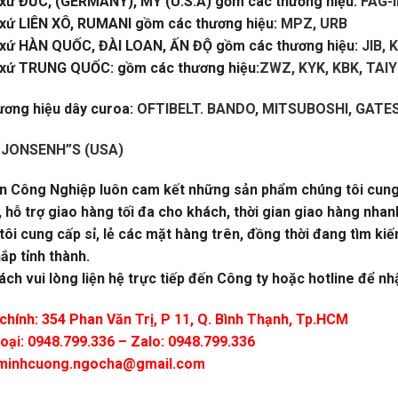
 xứ ĐỨC, (GERMANY), MỸ (U.S.A) gồm các thương hiệu:
FAG-
 xứ LIÊN XÔ, RUMANI gồm các thương hiệu:
MPZ, URB
 xứ HÀN QUỐC, ĐÀI LOAN, ẤN ĐỘ gồm các thương hiệu:
JIB, 
 xứ TRUNG QUỐC: gồm các thương hiệu:
ZWZ, KYK, KBK, TAI
ương hiệu dây curoa:
OFTIBELT. BANDO, MITSUBOSHI, GATE
:
JONSENH”S (USA)
n Công Nghiệp luôn cam kết những sản phẩm chúng tôi cung cấ
 hỗ trợ giao hàng tối đa cho khách, thời gian giao hàng nhan
ôi cung cấp sỉ, lẻ các mặt hàng trên, đồng thời đang tìm kiế
ắp tỉnh thành.
ch vui lòng liện hệ trực tiếp đến Công ty hoặc hotline để n
chính: 354 Phan Văn Trị, P 11, Q. Bình Thạnh, Tp.HCM
oại: 0948.799.336 – Zalo: 0948.799.336
minhcuong.ngocha@gmail.com