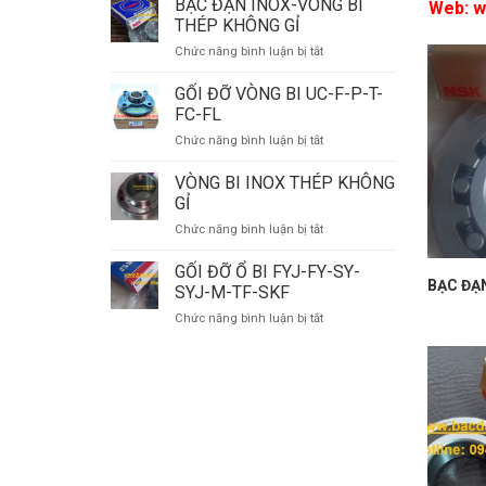
BẠC ĐẠN INOX-VÒNG BI
Web:
w
ĐỠ
THÉP KHÔNG GỈ
HÀNG
ở
Chức năng bình luận bị tắt
ĐẦU
BẠC
VIET
ĐẠN
GỐI ĐỠ VÒNG BI UC-F-P-T-
NAM
INOX-
FC-FL
VÒNG
ở
Chức năng bình luận bị tắt
BI
GỐI
THÉP
ĐỠ
VÒNG BI INOX THÉP KHÔNG
KHÔNG
VÒNG
GỈ
GỈ
BI
ở
Chức năng bình luận bị tắt
UC-
VÒNG
F-
BI
GỐI ĐỠ Ổ BI FYJ-FY-SY-
P-
INOX
BẠC ĐẠN
T-
SYJ-M-TF-SKF
THÉP
FC-
ở
Chức năng bình luận bị tắt
KHÔNG
FL
GỐI
GỈ
ĐỠ
Ổ
BI
FYJ-
FY-
SY-
SYJ-
M-