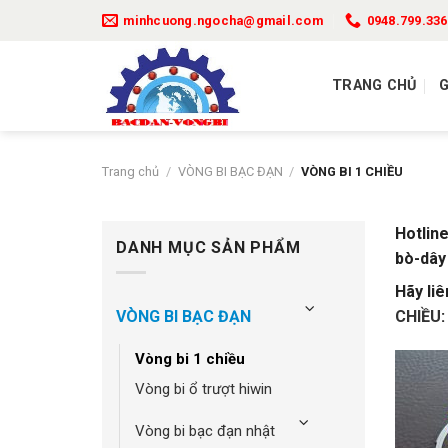
Bỏ
minhcuong.ngocha@gmail.com
0948.799.336
qua
nội
dung
TRANG CHỦ
G
Trang chủ
/
VÒNG BI BẠC ĐẠN
/
VÒNG BI 1 CHIỀU
Hotlin
DANH MỤC SẢN PHẨM
bò-dây
Hãy liê
CHIỀU
:
VÒNG BI BẠC ĐẠN
vòng bi 1 chiều
vòng bi ổ trượt hiwin
vòng bi bạc đạn nhật