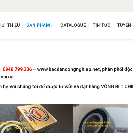
IỚI THIỆU
SẢN PHẨM
CATALOGUE
TIN TỨC
TUYỂN
e:
0948.799.336
–
www.bacdancongnghiep.net
, phân phối độc
 curoa
n hệ với chúng tôi để được tư vấn và đặt hàng
VÒNG BI 1 CHI