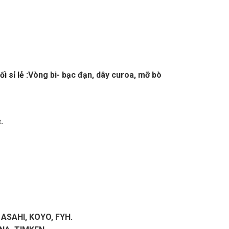
 sỉ lẻ :
Vòng bi- bạc đạn, dây curoa, mỡ bò
.
 ASAHI, KOYO, FYH
.