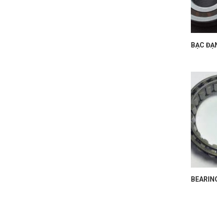
TF-
SKF
BẠC ĐẠ
BEARIN