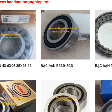
ww.bacdancongnghiep.net
 43.6X96.35X25.12
BẠC ĐẠN BB30-2GD
BẠC ĐẠN 