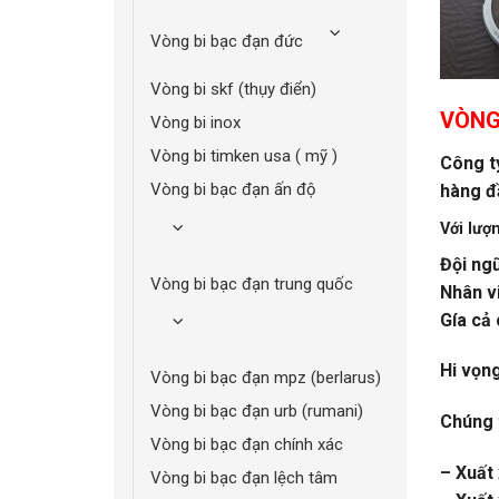
vòng bi bạc đạn đức
vòng bi skf (thụy điển)
VÒNG 
vòng bi inox
vòng bi timken usa ( mỹ )
Công 
vòng bi bạc đạn ấn độ
hàng đ
Với lượ
Đội ngũ
vòng bi bạc đạn trung quốc
Nhân v
Gía cả 
Hi vọn
vòng bi bạc đạn mpz (berlarus)
vòng bi bạc đạn urb (rumani)
Chúng t
vòng bi bạc đạn chính xác
– Xuất
vòng bi bạc đạn lệch tâm