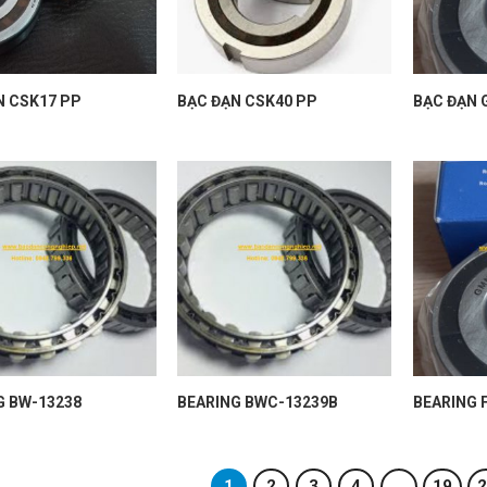
N CSK17 PP
BẠC ĐẠN CSK40 PP
BẠC ĐẠN 
G BW-13238
BEARING BWC-13239B
BEARING 
1
2
3
4
…
19