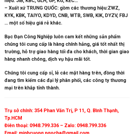
hiệu: JIB, KBC, GLH, GP, KG, KEC…
– Xuất xứ TRUNG QUỐC: gồm các thương hiệu:ZWZ,
KYK, KBK, TAIYO, KDYD, CNB, WTB, SWB, KIK, DYZV, FBJ
… một số hiệu giá rẻ khác.
Bạc Đạn Công Nghiệp luôn cam kết những sản phẩm
chúng tôi cung cấp là hàng chính hảng, giá tốt nhất thị
trường, hỗ trợ giao hàng tối đa cho khách, thời gian giao
hàng nhanh chóng, dịch vụ hậu mãi tốt.
Chúng tôi cung cấp sỉ, lẻ các mặt hàng trên, đồng thời
đang tìm kiếm các đại lý phân phối, các công ty thương
mại trên khắp tỉnh thành.
Trụ sở chính: 354 Phan Văn Trị, P 11, Q. Bình Thạnh,
Tp.HCM
Điên thoại: 0948.799.336 – Zalo: 0948.799.336
Email:
minhcuong.ngocha@gmail.com