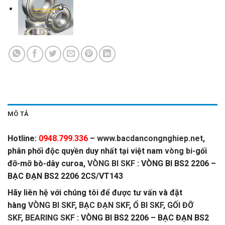
MÔ TẢ
Hotline:
0948.799.336
–
www.bacdancongnghiep.net
,
phân phối độc quyền duy nhất tại việt nam
vòng bi
-gối
đỡ-mỡ bò-dây curoa,
VÒNG BI SKF
: VÒNG BI BS2 2206 –
BẠC ĐẠN BS2 2206 2CS/VT143
Hãy liên hệ với chúng tôi để được tư vấn và đặt
hàng
VÒNG BI SKF
,
BẠC ĐẠN SKF
,
Ổ BI SKF
,
GỐI ĐỠ
SKF
,
BEARING SKF
: VÒNG BI BS2 2206 – BẠC ĐẠN BS2