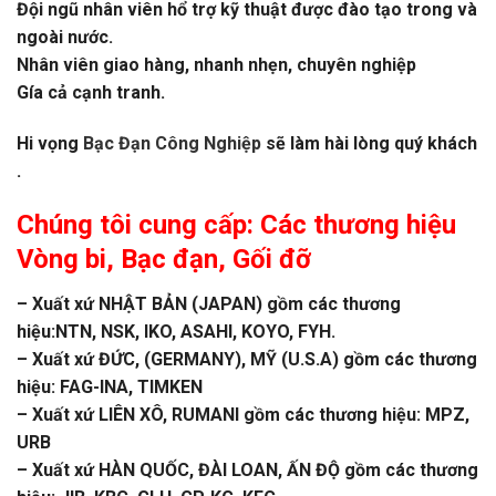
Đội ngũ nhân viên hổ trợ kỹ thuật được đào tạo trong và
ngoài nước.
Nhân viên giao hàng, nhanh nhẹn, chuyên nghiệp
Gía cả cạnh tranh.
Hi vọng
Bạc Đạn Công Nghiệp
sẽ làm hài lòng quý khách
.
Chúng tôi cung cấp: Các thương hiệu
Vòng bi
,
Bạc đạn
, Gối đỡ
– Xuất xứ NHẬT BẢN (JAPAN) gồm các thương
hiệu:NTN, NSK, IKO, ASAHI, KOYO, FYH.
– Xuất xứ ĐỨC, (GERMANY), MỸ (U.S.A) gồm các thương
hiệu: FAG-INA, TIMKEN
– Xuất xứ LIÊN XÔ, RUMANI gồm các thương hiệu: MPZ,
URB
– Xuất xứ HÀN QUỐC, ĐÀI LOAN, ẤN ĐỘ gồm các thương