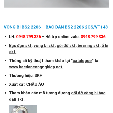
VÒNG BI BS2 2206 – BẠC ĐẠN BS2 2206 2CS/VT143
LH:
0948.799.336
– Hỗ trợ online zalo:
0948.799.336.
Bạc đạn skf
,
vòng
bi skf
,
gối đỡ skf
,
bearing skf
,
ổ bi
skf
:
Thông số kỹ thuật tham khảo tại “
catalogue
” tại
www.bacdancongnghiep.net
Thương hiệu:
SKF
.
Xuất xứ : CHÂU ÂU
Tham khảo các mã tương đương
gối đỡ vòng bi bạc
đạn skf
.