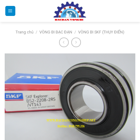
Bỏ
qua
nội
dung
Trang chủ
/
VÒNG BI BẠC ĐẠN
/
VÒNG BI SKF (THỤY ĐIỂN)