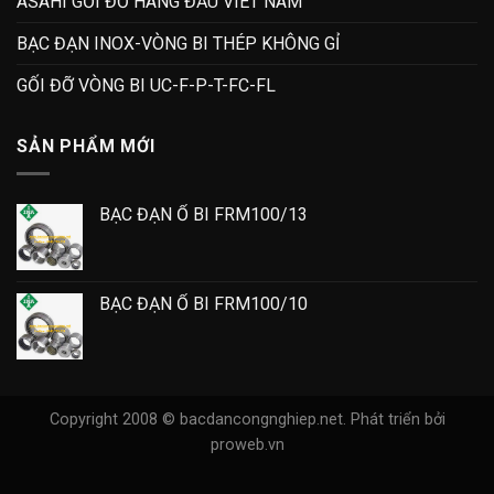
ASAHI GỐI ĐỠ HÀNG ĐẦU VIET NAM
BẠC ĐẠN INOX-VÒNG BI THÉP KHÔNG GỈ
GỐI ĐỠ VÒNG BI UC-F-P-T-FC-FL
SẢN PHẨM MỚI
BẠC ĐẠN Ổ BI FRM100/13
BẠC ĐẠN Ổ BI FRM100/10
Copyright 2008 © bacdancongnghiep.net.
Phát triển bởi
proweb.vn