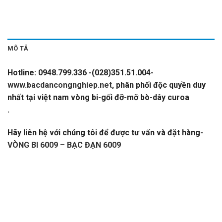
MÔ TẢ
Hotline: 0948.799.336 -(028)351.51.004-
www.bacdancongnghiep.net
, phân phối độc quyền duy
nhất tại việt nam vòng bi-gối đỡ-mỡ bò-dây curoa
.
VÒNG BI 6009 – BẠC ĐẠN 6009
Hãy liên hệ với chúng tôi để được tư vấn và đặt hàng-
VÒNG BI 6009 – BẠC ĐẠN 6009
–
CATALOGUE VÒNG BI,CATALOGUE GỐI ĐỠ.
CATALOGUE
DÂY CUROA,CATALOGUE DÂY CUROA
BANDO,CATALOGUE DÂY CUROA MITSUBOSHI.
VÒNG
BI,BẠC ĐẠN,Ổ BI,VÒNG BI TRUNG QUỐC,VÒNG BI
NHẬT,VÒNG BI ĐỨC,VÒNG BI ẤN ĐỘ. VÒNG BI LIÊN