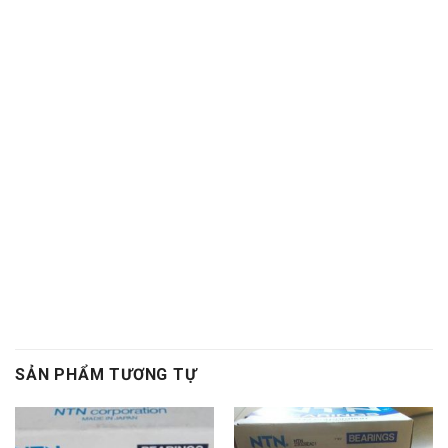
Bac dan con
Bạc đạn côn,Vong bi cana. Vòng bi cana,Bac dan
cana,Bạc đạn cana,Vong bi kim,Vòng bi kim,Bac dan
kim,Bạc đạn kim,Day curoa. Dây curoa,Day curoa. Dây
curoa,Day curoa bando,dây curoa bando,Day curoa
mitsuboshi,dây curoa mitsuboshi,Day curoa
obtibelt,Dây curoa obtibelt. Mỡ bò,Mo bo,Mỡ bò chịu
nhiệt,Mo bo chiu nhiet. Mo bo cong nghiep,Mỡ bò công
nghiệp. Vong bi hop so,Vòng bi hộp số,Bac dan hop so.
Bạc đạn hộp số, Vong bi hop so,Vòng bi hộp số,Bac dan
hop so,Bạc đạn hộp số
, Vong bi cong nghiep. Vòng bi
công nghiệp,Bac dan cong nghiep,Bạc đạn công nghiệp
SẢN PHẨM TƯƠNG TỰ