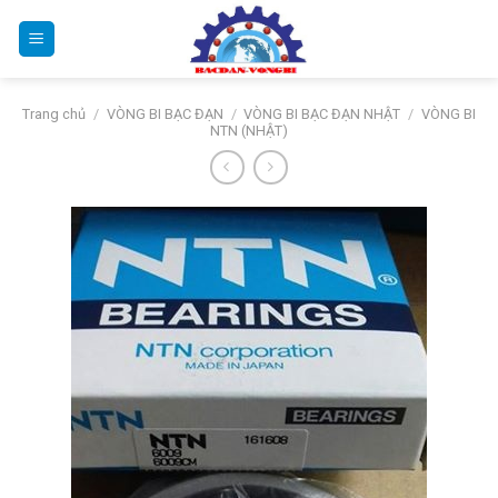
Bỏ
qua
nội
dung
Trang chủ
/
VÒNG BI BẠC ĐẠN
/
VÒNG BI BẠC ĐẠN NHẬT
/
VÒNG BI
NTN (NHẬT)