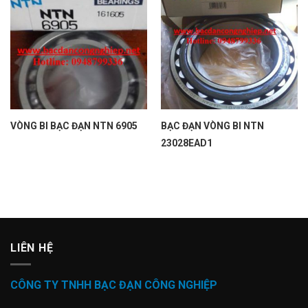
VÒNG BI BẠC ĐẠN NTN 6905
BẠC ĐẠN VÒNG BI NTN
23028EAD1
LIÊN HỆ
CÔNG TY TNHH BẠC ĐẠN CÔNG NGHIỆP