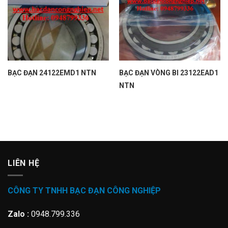
BẠC ĐẠN 24122EMD1 NTN
BẠC ĐẠN VÒNG BI 23122EAD1
NTN
LIÊN HỆ
CÔNG TY TNHH BẠC ĐẠN CÔNG NGHIỆP
Zalo :
0948.799.336