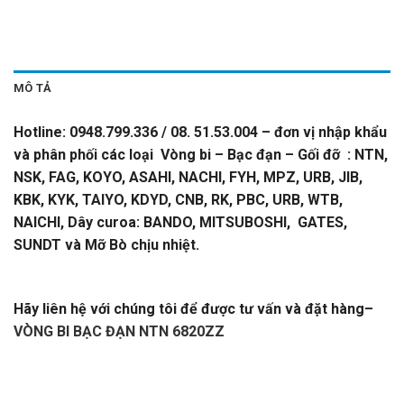
MÔ TẢ
Hotline: 0948.799.336 / 08. 51.53.004 – đơn vị nhập khẩu
và phân phối các loại Vòng bi – Bạc đạn – Gối đỡ : NTN,
NSK, FAG, KOYO, ASAHI, NACHI, FYH, MPZ, URB, JIB,
KBK, KYK, TAIYO, KDYD, CNB, RK, PBC, URB, WTB,
NAICHI, Dây curoa: BANDO, MITSUBOSHI, GATES,
SUNDT và Mỡ Bò chịu nhiệt.
VÒNG BI BẠC ĐẠN NTN
6820ZZ
Hãy liên hệ với chúng tôi để được tư vấn và đặt hàng
–
VÒNG BI BẠC ĐẠN NTN 6820ZZ
-CATALOGUE VÒNG
BI,CATALOGUE GỐI ĐỠ,
CATALOGUE DÂY
CUROA,CATALOGUE DÂY CUROA BANDO,CATALOGUE
DÂY CUROA MITSUBOSHI,
VÒNG BI,BẠC ĐẠN,Ổ BI,VÒNG