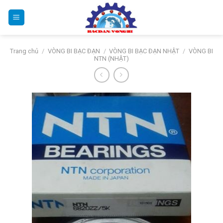
Bỏ
qua
nội
dung
Trang chủ
/
VÒNG BI BẠC ĐẠN
/
VÒNG BI BẠC ĐẠN NHẬT
/
VÒNG BI
NTN (NHẬT)