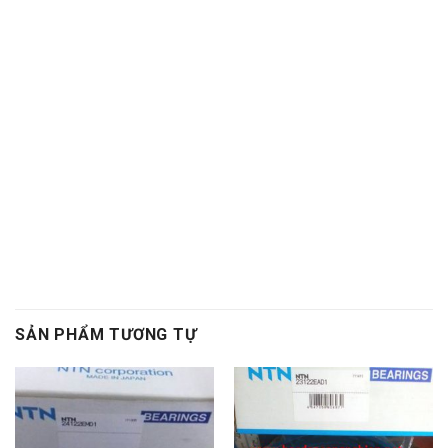
kim,Vòng bi kim,Bac dan kim,Bạc đạn kim,Day
curoa,Dây curoa,Day curoa,Dây curoa,Day curoa
bando,dây curoa bando,Day curoa mitsuboshi,dây
curoa mitsuboshi,Day curoa obtibelt,Dây curoa
obtibelt,Mỡ bò,Mo bo,Mỡ bò chịu nhiệt,Mo bo chiu
nhiet,Mo bo cong nghiep,Mỡ bò công nghiệp, Vong bi
hop so,Vòng bi hộp số,Bac dan hop so,Bạc đạn hộp số,
Vong bi hop so,Vòng bi hộp số,Bac dan hop so,Bạc đạn
hộp số
, Vong bi cong nghiep,Vòng bi công nghiệp,Bac
dan cong nghiep,Bạc đạn công nghiệp
SẢN PHẨM TƯƠNG TỰ