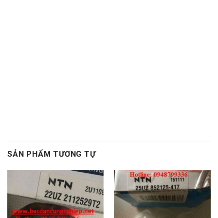
nhiệt,Mo bo chiu nhiet,Mo bo cong nghiep,Mỡ bò công
nghiệp, Vong bi hop so,Vòng bi hộp số,Bac dan hop
so,Bạc đạn hộp số, Vong bi hop so,Vòng bi hộp số,Bac
dan hop so,Bạc đạn hộp số, Vong bi cong nghiep,Vòng
bi công nghiệp,Bac dan cong nghiep,Bạc đạn công
nghiệp
SẢN PHẨM TƯƠNG TỰ