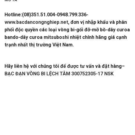
Hotline:(08)351.51.004-0948.799.336-
www.bacdancongnghiep.net
, đơn vị nhập khẩu và phân
phối độc quyền các loại vòng bi-gối đỡ-mỡ bò-dây curoa
bando-dây curoa mitsuboshi nhiệt chính hãng giá cạnh
trạnh nhất thị trường Việt Nam.
BẠC ĐẠN VÒNG BI LỆCH
TÂM 300752305-17 NSK
Hãy liên hệ với chúng tôi để được tư vấn và đặt hàng
–
BẠC ĐẠN VÒNG BI LỆCH TÂM 300752305-17 NSK
–
CATALOGUE VÒNG BI,CATALOGUE GỐI ĐỠ.
CATALOGUE
DÂY CUROA,CATALOGUE DÂY CUROA
BANDO,CATALOGUE DÂY CUROA MITSUBOSHI.
VÒNG
BI,BẠC ĐẠN,Ổ BI,VÒNG BI TRUNG QUỐC,VÒNG BI
NHẬT,VÒNG BI ĐỨC,VÒNG BI ẤN ĐỘ. VÒNG BI LIÊN
XÔ,VÒNG BI BELARUS,VÒNG BI GIÁ RẺ,VÒNG BI LỆCH
TÂM,VÒNG BI CHÍNH XÁC. VÒNG BI CHÀ,VÒNG BI CÔNG