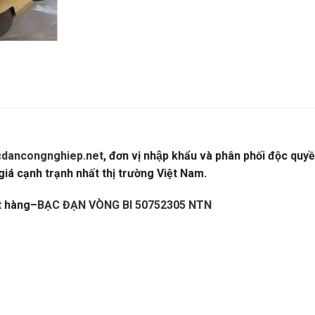
dancongnghiep.net
, đơn vị nhập khẩu và phân phối độc quy
á cạnh trạnh nhất thị trường Việt Nam.
BẠC ĐẠN VÒNG BI 5
t hàng
–
BẠC ĐẠN VÒNG BI 50752305 NTN
–
TALOGUE DÂY CUROA,CATALOGUE DÂY CUROA BANDO,CAT
BI NHẬT,VÒNG BI ĐỨC,VÒNG BI ẤN ĐỘ. VÒNG BI LIÊN XÔ,VÒ
 BI CÔNG NGHIỆP,VÒNG BI KIM,VÒNG BI CÀ NA, VÒNG BI NTN
ỐC,GỐI ĐỠ GIÁ RẺ. GỐI ĐỠ NTN,VÒNG BI XE,VÒNG BI CÀ