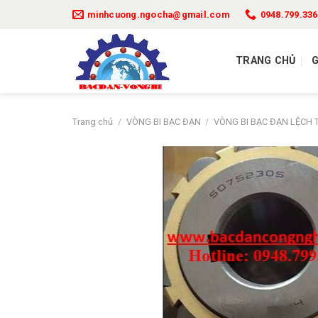
Bỏ
minhcuong.ngocha@gmail.com
0948.799.336
qua
nội
dung
TRANG CHỦ
G
Trang chủ
/
VÒNG BI BẠC ĐẠN
/
VÒNG BI BẠC ĐẠN LỆCH