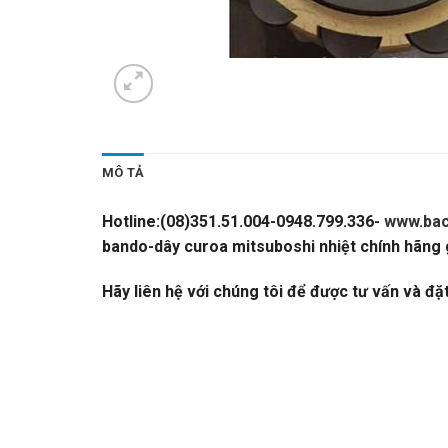
MÔ TẢ
Hotline:(08)351.51.004-0948.799.336-
www.bac
bando-dây curoa mitsuboshi nhiệt chính hãng gi
Hãy liên hệ với chúng tôi để được tư vấn và đặ
CATALOGUE VÒNG BI,CATALOGUE GỐI ĐỠ.
CA
BI,BẠC ĐẠN,Ổ BI,VÒNG BI TRUNG QUỐC,VÒNG 
TÂM,VÒNG BI CHÍNH XÁC. VÒNG BI CHÀ,VÒNG
KOYO,VÒNG BI NACHI,GỐI ĐỠ,GỐI ĐỠ TRUNG QU
KYK.