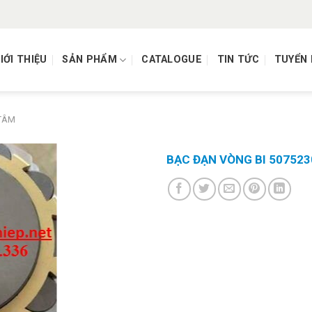
IỚI THIỆU
SẢN PHẨM
CATALOGUE
TIN TỨC
TUYỂN
 TÂM
BẠC ĐẠN VÒNG BI 507523