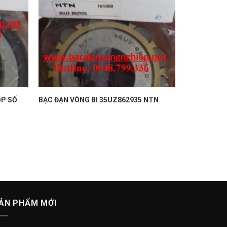
ỘP SỐ
BẠC ĐẠN VÒNG BI 35UZ862935 NTN
ẢN PHẨM MỚI