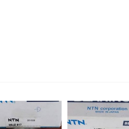
đạn chính xác,Vong bi cha,Vòng bi chà,Bac dan cha,Bạc đạn c
Bạc đạn côn,Vong bi cana,Vòng bi cana,Bac dan cana,Bạc đạ
roa,Dây curoa,Day curoa bando,dây curoa bando,Day curoa 
ò chịu nhiệt,Mo bo chiu nhiet,Mo bo cong nghiep,Mỡ bò công
ng bi hộp số,Bac dan hop so,Bạc đạn hộp số, Vong bi cong n