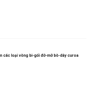
ền các loại vòng bi-gối đỡ-mỡ bò-dây curoa
0752305 NTN
ALOGUE DÂY CUROA MITSUBOSHI.
VÒNG
NG BI BELARUS,VÒNG BI GIÁ RẺ,VÒNG BI LỆCH
,VÒNG BI FAG. VÒNG BI NSK,VÒNG BI
NG XE NÂNG,VÒNG BI KEC,VÒNG BI KBK,VÒNG BI