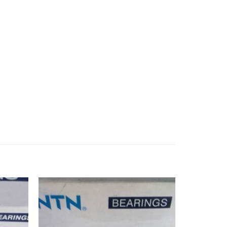
hà,Vong bi dua,Vòng bi đũa,Bac dan dua,Bạc
n cana,Vong bi kim,Vòng bi kim,Bac dan
mitsuboshi,dây curoa mitsuboshi,Day curoa
 nghiệp, Vong bi hop so,Vòng bi hộp số,Bac
ghiep,Vòng bi công nghiệp,Bac dan cong