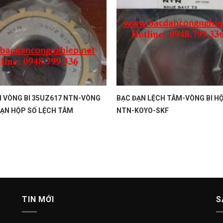
N VÒNG BI 35UZ617 NTN-VÒNG
BẠC ĐẠN LỆCH TÂM-VÒNG BI H
ĐẠN HỘP SỐ LỆCH TÂM
NTN-KOYO-SKF
TIN MỚI
S