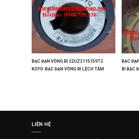
7 T2 NTN
BẠC ĐẠN VÒNG BI 22UZ2115159T2
BẠC ĐẠ
KOYO-BẠC ĐẠN VÒNG BI LỆCH TÂM
BI BẠC 
LIÊN HỆ