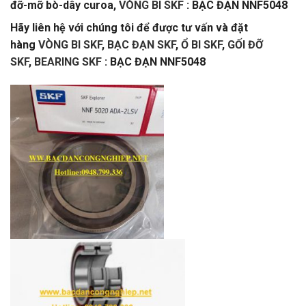
đỡ-mỡ bò-dây curoa,
VÒNG BI SKF
: BẠC ĐẠN NNF5048
Hãy liên hệ với chúng tôi để được tư vấn và đặt
hàng
VÒNG BI SKF
,
BẠC ĐẠN SKF
,
Ổ BI SKF
,
GỐI ĐỠ
SKF
,
BEARING SKF
: BẠC ĐẠN NNF5048