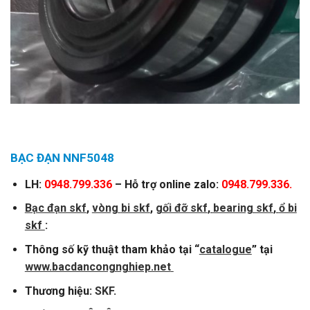
BẠC ĐẠN NNF5048
LH:
0948.799.336
– Hỗ trợ online zalo:
0948.799.336.
Bạc đạn skf
,
vòng
bi skf
,
gối đỡ skf
,
bearing skf
,
ổ bi
skf
:
Thông số kỹ thuật tham khảo tại “
catalogue
” tại
www.bacdancongnghiep.net
Thương hiệu:
SKF
.