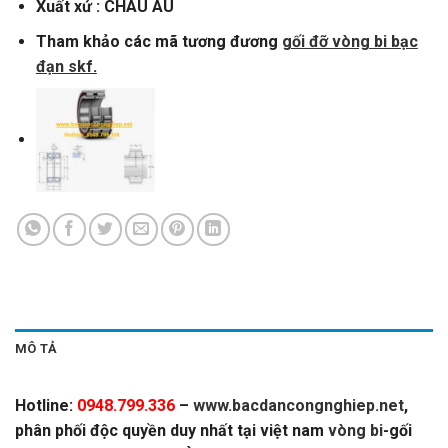
Xuất xứ : CHÂU ÂU
Tham khảo các mã tương đương
gối đỡ vòng bi bạc
đạn skf
.
MÔ TẢ
Hotline:
0948.799.336
–
www.bacdancongnghiep.net
,
phân phối độc quyền duy nhất tại việt nam
vòng bi
-gối