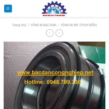
Bỏ
qua
nội
dung
Trang chủ
/
VÒNG BI BẠC ĐẠN
/
VÒNG BI SKF (THỤY ĐIỂN)