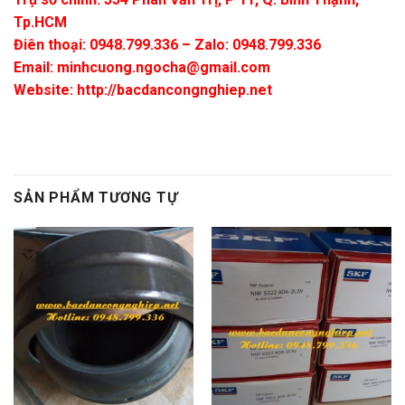
Tp.HCM
Điên thoại: 0948.799.336 – Zalo: 0948.799.336
Email:
minhcuong.ngocha@gmail.com
Website: http://bacdancongnghiep.net
SẢN PHẨM TƯƠNG TỰ