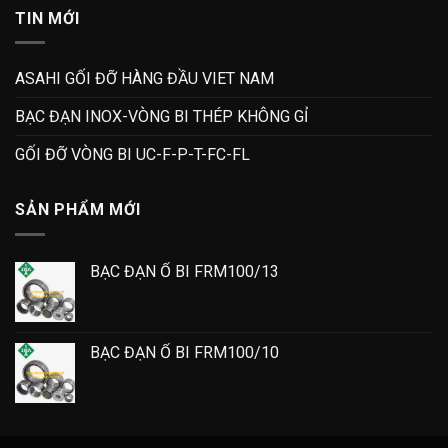
TIN MỚI
ASAHI GỐI ĐỠ HÀNG ĐẦU VIET NAM
BẠC ĐẠN INOX-VÒNG BI THÉP KHÔNG GỈ
GỐI ĐỠ VÒNG BI UC-F-P-T-FC-FL
SẢN PHẨM MỚI
BẠC ĐẠN Ổ BI FRM100/13
BẠC ĐẠN Ổ BI FRM100/10