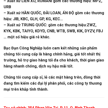
– Xuất xứ LIÊN XÔ, RUMANI gồm các thương hiệu: MPZ,
URB
– Xuất xứ HÀN QUỐC, ĐÀI LOAN, ẤN ĐỘ gồm các thương
hiệu: JIB, KBC, GLH, GP, KG, KEC…
– Xuất xứ TRUNG QUỐC: gồm các thương hiệu:ZWZ,
KYK, KBK, TAIYO, KDYD, CNB, WTB, SWB, KIK, DYZV, FBJ
… một số hiệu giá rẻ khác.
Bạc Đạn Công Nghiệp luôn cam kết những sản phẩm
chúng tôi cung cấp là hàng chính hảng, giá tốt nhất thị
trường, hỗ trợ giao hàng tối đa cho khách, thời gian giao
hàng nhanh chóng, dịch vụ hậu mãi tốt.
Chúng tôi cung cấp sỉ, lẻ các mặt hàng trên, đồng thời
đang tìm kiếm các đại lý phân phối, các công ty thương
mại trên khắp tỉnh thành.
Trụ sở chính: 354 Phan Văn Trị, P 11, Q. Bình Thạnh,