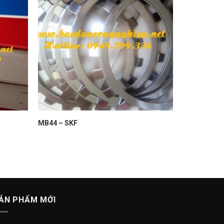
MB44 – SKF
ẢN PHẨM MỚI