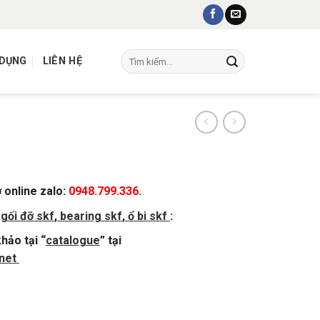
Tìm
 DỤNG
LIÊN HỆ
kiếm:
ợ online zalo:
0948.799.336.
,
gối đỡ skf
,
bearing skf
,
ổ bi skf
:
hảo tại “
catalogue
” tại
net