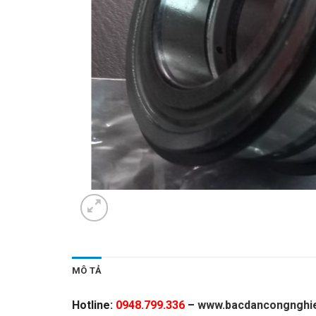
MÔ TẢ
Hotline:
0948.799.336
–
www.bacdancongnghie