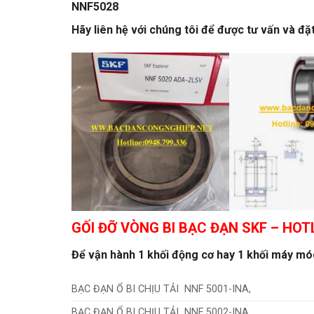
NNF5028
Hãy liên hệ với chúng tôi để được tư vấn và đ
GỐI ĐỠ VÒNG BI BẠC ĐẠN SKF
– HOTL
Để vận hành 1 khối động cơ hay 1 khối máy móc 
BẠC ĐẠN Ổ BI CHỊU TẢI NNF 5001-INA,
BẠC ĐẠN Ổ BI CHỊU TẢI NNF 5002-INA,