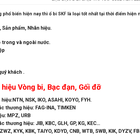
 phổ biến hiện nay thì ổ bi
SKF
là loại tốt nhất tại thời điểm hiện 
, Sản phẩm, Nhãn hiệu.
o trong và ngoài nước.
ệp
quý khách .
 hiệu
Vòng bi
,
Bạc đạn
, Gối đỡ
hiệu:NTN, NSK, IKO, ASAHI, KOYO, FYH.
ác thương hiệu: FAG-INA, TIMKEN
iệu: MPZ, URB
 thương hiệu: JIB, KBC, GLH, GP, KG, KEC…
WZ, KYK, KBK, TAIYO, KDYD, CNB, WTB, SWB, KIK, DYZV, FBJ 