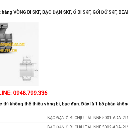
ặt hàng
VÒNG BI SKF
,
BẠC ĐẠN SKF
,
Ổ BI SKF
,
GỐI ĐỠ SKF
,
BEA
INE: 0948.799.336
thì không thể thiếu vòng bi, bạc đạn. Đây là 1 bộ phận khôn
BẠC ĐẠN Ổ BI CHỊU TẢI NNF 5001-ADA-2L
BẠC ĐẠN Ổ BI CHỊU TẢI NNF 5002-ADA-2L