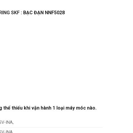
RING SKF
: BẠC ĐẠN NNF5028
g thể thiếu khi vận hành 1 loại máy móc nào.
SV-INA,
SV-INA,