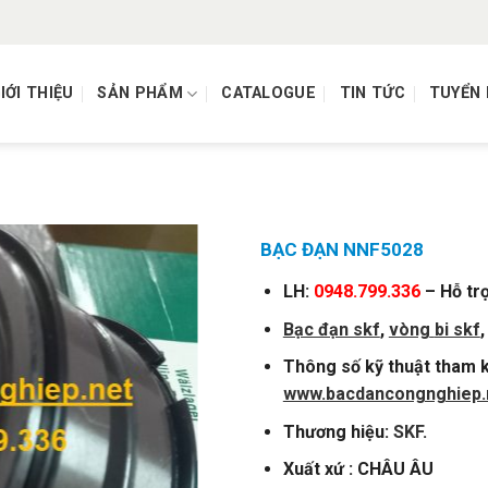
IỚI THIỆU
SẢN PHẨM
CATALOGUE
TIN TỨC
TUYỂN
)
BẠC ĐẠN NNF5028
LH:
0948.799.336
– Hỗ tr
Bạc đạn skf
,
vòng
bi skf
Thông số kỹ thuật tham k
www.bacdancongnghiep.
Thương hiệu:
SKF
.
Xuất xứ : CHÂU ÂU