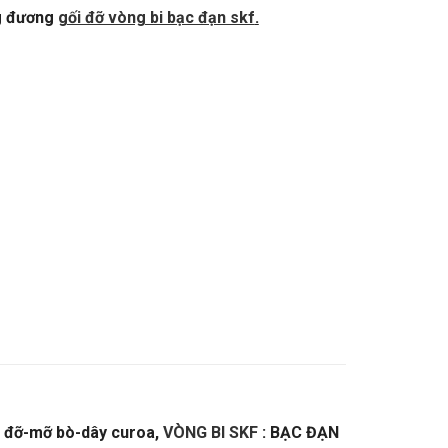
g đương
gối đỡ vòng bi bạc đạn skf
.
i đỡ-mỡ bò-dây curoa,
VÒNG BI SKF
: BẠC ĐẠN