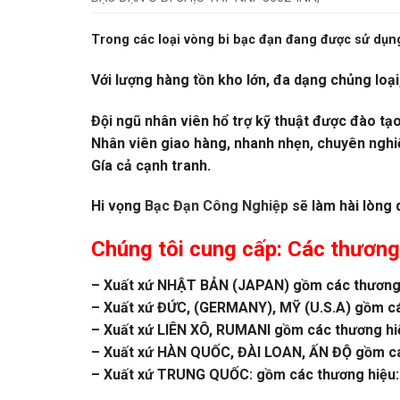
Trong các loại vòng bi bạc đạn đang được sử dụng
Với lượng hàng tồn kho lớn, đa dạng chủng loại
Đội ngũ nhân viên hổ trợ kỹ thuật được đào tạ
Nhân viên giao hàng, nhanh nhẹn, chuyên nghi
Gía cả cạnh tranh.
Hi vọng
Bạc Đạn Công Nghiệp
sẽ làm hài lòng 
Chúng tôi cung cấp: Các thương
– Xuất xứ NHẬT BẢN (JAPAN) gồm các thương 
– Xuất xứ ĐỨC, (GERMANY), MỸ (U.S.A) gồm c
– Xuất xứ LIÊN XÔ, RUMANI gồm các thương h
– Xuất xứ HÀN QUỐC, ĐÀI LOAN, ẤN ĐỘ gồm các
– Xuất xứ TRUNG QUỐC: gồm các thương hiệu:Z