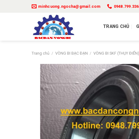
Bỏ
minhcuong.ngocha@gmail.com
0948.799.336
qua
nội
dung
TRANG CHỦ
G
Trang chủ
/
VÒNG BI BẠC ĐẠN
/
VÒNG BI SKF (THỤY ĐIỂN