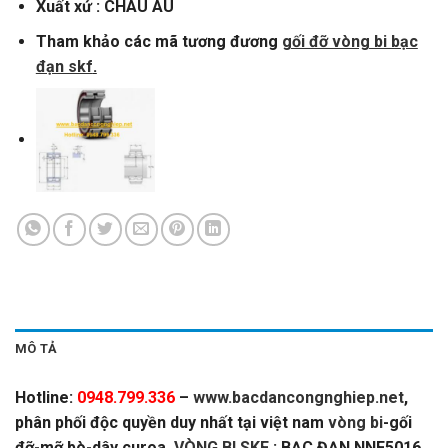
Xuất xứ : CHÂU ÂU
Tham khảo các mã tương đương
gối đỡ vòng bi bạc
đạn skf
.
MÔ TẢ
Hotline:
0948.799.336
–
www.bacdancongnghiep.net
,
phân phối độc quyền duy nhất tại việt nam
vòng bi
-gối
đỡ-mỡ bò-dây curoa,
VÒNG BI SKF
: BẠC ĐẠN NNF5016