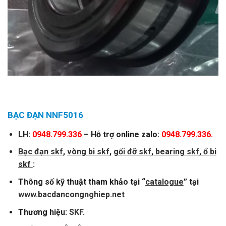
BẠC ĐẠN NNF5016
LH:
0948.799.336
– Hỗ trợ online zalo:
0948.799.336.
Bạc đạn skf
,
vòng
bi skf
,
gối đỡ skf
,
bearing skf
,
ổ bi
skf
:
Thông số kỹ thuật tham khảo tại “
catalogue
” tại
www.bacdancongnghiep.net
Thương hiệu:
SKF
.