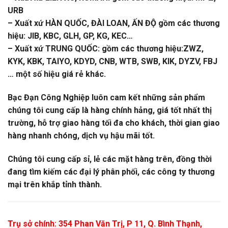
URB
– Xuất xứ HÀN QUỐC, ĐÀI LOAN, ẤN ĐỘ gồm các thương
hiệu: JIB, KBC, GLH, GP, KG, KEC…
– Xuất xứ TRUNG QUỐC: gồm các thương hiệu:ZWZ,
KYK, KBK, TAIYO, KDYD, CNB, WTB, SWB, KIK, DYZV, FBJ
… một số hiệu giá rẻ khác.
Bạc Đạn Công Nghiệp luôn cam kết những sản phẩm
chúng tôi cung cấp là hàng chính hảng, giá tốt nhất thị
trường, hỗ trợ giao hàng tối đa cho khách, thời gian giao
hàng nhanh chóng, dịch vụ hậu mãi tốt.
Chúng tôi cung cấp sỉ, lẻ các mặt hàng trên, đồng thời
đang tìm kiếm các đại lý phân phối, các công ty thương
mại trên khắp tỉnh thành.
Trụ sở chính: 354 Phan Văn Trị, P 11, Q. Bình Thạnh,