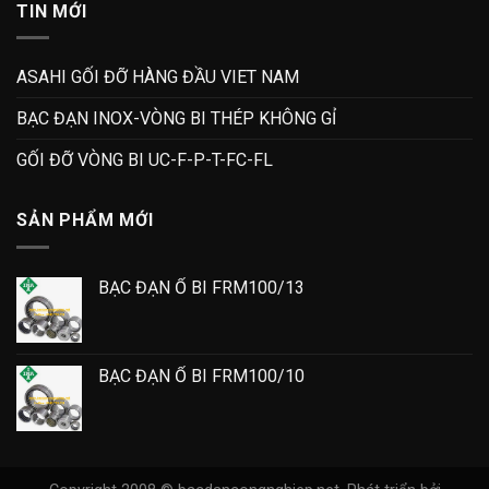
TIN MỚI
ASAHI GỐI ĐỠ HÀNG ĐẦU VIET NAM
BẠC ĐẠN INOX-VÒNG BI THÉP KHÔNG GỈ
GỐI ĐỠ VÒNG BI UC-F-P-T-FC-FL
SẢN PHẨM MỚI
BẠC ĐẠN Ổ BI FRM100/13
BẠC ĐẠN Ổ BI FRM100/10