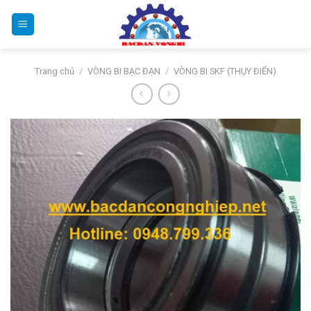
Bỏ
qua
nội
dung
Trang chủ
/
VÒNG BI BẠC ĐẠN
/
VÒNG BI SKF (THỤY ĐIỂN)