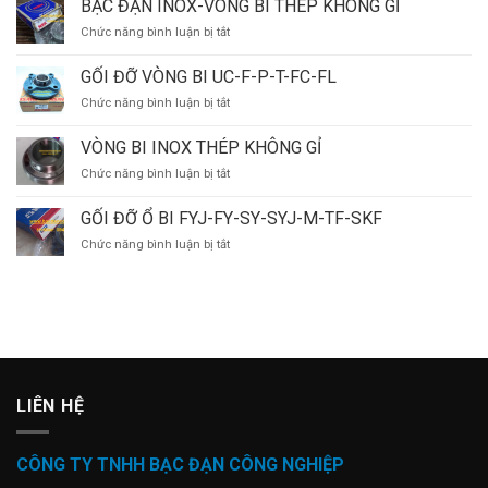
BẠC ĐẠN INOX-VÒNG BI THÉP KHÔNG GỈ
ĐỠ
Chức năng bình luận bị tắt
ở
HÀNG
BẠC
ĐẦU
ĐẠN
VIET
GỐI ĐỠ VÒNG BI UC-F-P-T-FC-FL
INOX-
NAM
Chức năng bình luận bị tắt
ở
VÒNG
GỐI
BI
ĐỠ
THÉP
VÒNG BI INOX THÉP KHÔNG GỈ
VÒNG
KHÔNG
Chức năng bình luận bị tắt
ở
BI
GỈ
VÒNG
UC-
BI
F-
GỐI ĐỠ Ổ BI FYJ-FY-SY-SYJ-M-TF-SKF
INOX
P-
Chức năng bình luận bị tắt
ở
THÉP
T-
GỐI
KHÔNG
FC-
ĐỠ
GỈ
FL
Ổ
BI
FYJ-
FY-
SY-
SYJ-
LIÊN HỆ
M-
TF-
SKF
CÔNG TY TNHH BẠC ĐẠN CÔNG NGHIỆP