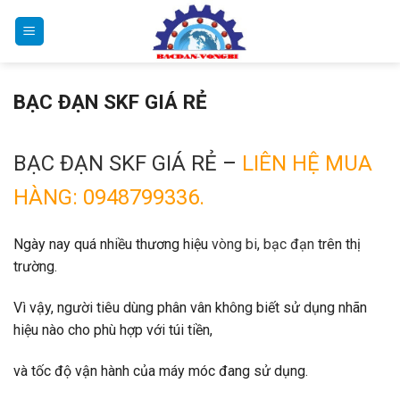
Bỏ
qua
nội
dung
BẠC ĐẠN SKF GIÁ RẺ
BẠC ĐẠN SKF GIÁ RẺ
–
LIÊN HỆ MUA
HÀNG: 0948799336.
Ngày nay quá nhiều thương hiệu
vòng bi
,
bạc đạn
trên thị
trường.
Vì vậy, người tiêu dùng phân vân không biết sử dụng nhãn
hiệu nào cho phù hợp với túi tiền,
và tốc độ vận hành của máy móc đang sử dụng.
BẠC ĐẠN
SKF GIÁ RẺ