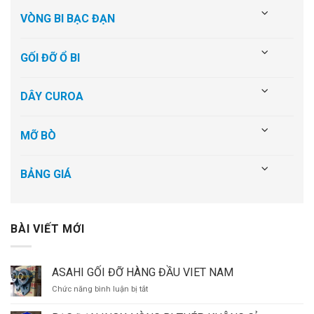
VÒNG BI BẠC ĐẠN
GỐI ĐỠ Ổ BI
DÂY CUROA
MỠ BÒ
BẢNG GIÁ
BÀI VIẾT MỚI
ASAHI GỐI ĐỠ HÀNG ĐẦU VIET NAM
Chức năng bình luận bị tắt
ở
ASAHI
GỐI