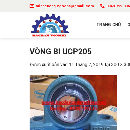
Bỏ
minhcuong.ngocha@gmail.com
0948.799.336
qua
nội
TRANG CHỦ
G
dung
VÒNG BI UCP205
Được xuất bản vào
11 Tháng 2, 2019
tại
300 × 30