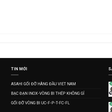
TIN MỚI
S
ASAHI GỐI ĐỠ HÀNG ĐẦU VIET NAM
BẠC ĐẠN INOX-VÒNG BI THÉP KHÔNG GỈ
GỐI ĐỠ VÒNG BI UC-F-P-T-FC-FL