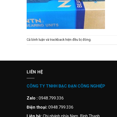
Cả bình luận và trackback hiện đều bị đóng.
LIÊN HỆ
CÔNG TY TNHH BẠC ĐẠN CÔNG NGHIỆP
Zalo :
0948.799.336
Điện thoại:
0948.799.336
Liên hệ:
Chi nhánh phía Nam, Bình Thạnh