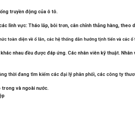
ống truyền động của ô tô.
 lĩnh vực: Tháo lắp, bôi trơn, cân chỉnh thẳng hàng, theo dõi
c toàn diện về ổ lăn, các hệ thống dẫn hướng tịnh tiến và các ổ t
khác nhau đều được đáp ứng. Các nhân viên kỹ thuật. Nhân v
ồng thời đang tìm kiếm các đại lý phân phối, các công ty thươ
o trong và ngoài nước.
ệp