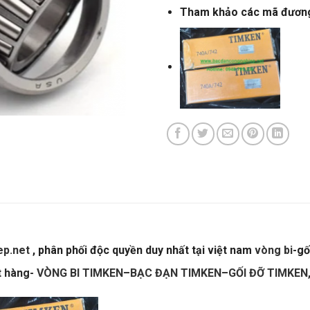
Tham khảo các mã đươn
ep.net
, phân phối độc quyền duy nhất tại việt nam
vòng bi
-gố
t hàng-
VÒNG BI TIMKEN
–
BẠC ĐẠN TIMKEN
–
GỐI ĐỠ TIMKEN