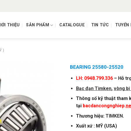
IỚI THIỆU
SẢN PHẨM
CATALOGUE
TIN TỨC
TUYỂN
Ỹ )
BEARING 25580-25520
LH: 0948.799.336
– Hỗ trợ
Bạc đạn Timken
,
vòng bi
Thông số kỹ thuật tham k
tại
bacdancongnghiep.
ne
Thương hiệu:
TIMKEN
.
Xuất xứ : MỸ (USA)