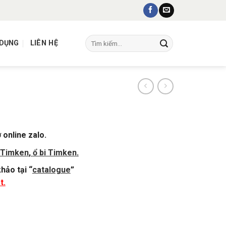
Tìm
 DỤNG
LIÊN HỆ
kiếm:
 online zalo.
 Timken
,
ổ bi Timken
.
hảo tại “
catalogue
”
t.