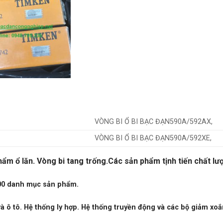
VÒNG BI Ổ BI BẠC ĐẠN590A/592AX,
VÒNG BI Ổ BI BẠC ĐẠN590A/592XE,
ẩm ổ lăn. Vòng bi tang trống.
Các sản phẩm tịnh tiến chất lư
0 danh mục sản phẩm.
ô tô. Hệ thống ly hợp. Hệ thống truyền động và các bộ giảm xoắ