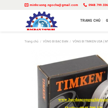
Bỏ
minhcuong.ngocha@gmail.com
0948.799.336
qua
nội
dung
TRANG CHỦ
G
Trang chủ
/
VÒNG BI BẠC ĐẠN
/
VÒNG BI TIMKEN USA ( M