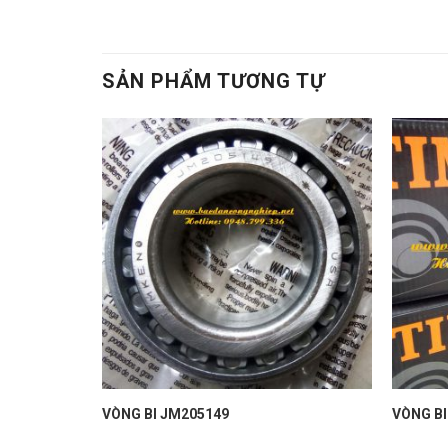
SẢN PHẨM TƯƠNG TỰ
VÒNG BI JM205149
VÒNG BI