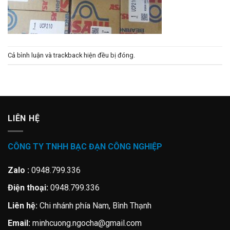
Cả bình luận và trackback hiện đều bị đóng.
LIÊN HỆ
CÔNG TY TNHH BẠC ĐẠN CÔNG NGHIỆP
Zalo :
0948.799.336
Điện thoại:
0948.799.336
Liên hệ:
Chi nhánh phía Nam, Bình Thạnh
Email:
minhcuong.ngocha@gmail.com