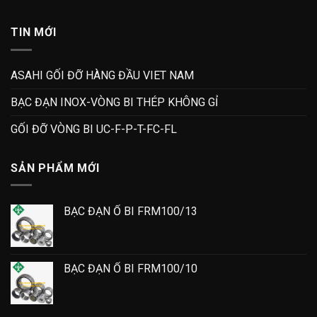
TIN MỚI
ASAHI GỐI ĐỠ HÀNG ĐẦU VIET NAM
BẠC ĐẠN INOX-VÒNG BI THÉP KHÔNG GỈ
GỐI ĐỠ VÒNG BI UC-F-P-T-FC-FL
SẢN PHẨM MỚI
BẠC ĐẠN Ổ BI FRM100/13
BẠC ĐẠN Ổ BI FRM100/10