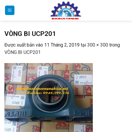
Bỏ
qua
nội
dung
VÒNG BI UCP201
Được xuất bản vào
11 Tháng 2, 2019
tại
300 × 300
trong
VÒNG BI UCP201