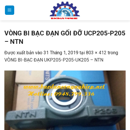
Bỏ
qua
nội
dung
VÒNG BI BẠC ĐẠN GỐI ĐỠ UCP205-P205
– NTN
Được xuất bản vào
31 Tháng 1, 2019
tại
803 × 412
trong
VÒNG BI-BẠC ĐẠN UKP205-P205-UK205 – NTN