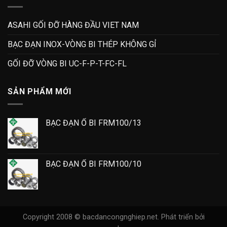
ASAHI GỐI ĐỠ HÀNG ĐẦU VIET NAM
BẠC ĐẠN INOX-VÒNG BI THÉP KHÔNG GỈ
GỐI ĐỠ VÒNG BI UC-F-P-T-FC-FL
SẢN PHẨM MỚI
BẠC ĐẠN Ổ BI FRM100/13
BẠC ĐẠN Ổ BI FRM100/10
Copyright 2008 © bacdancongnghiep.net.
Phát triển bởi