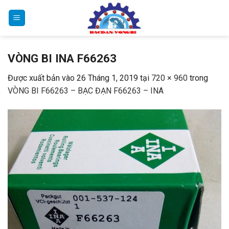
Bỏ
qua
nội
dung
VÒNG BI INA F66263
Được xuất bản vào
26 Tháng 1, 2019
tại
720 × 960
trong
VÒNG BI F66263 – BẠC ĐẠN F66263 – INA