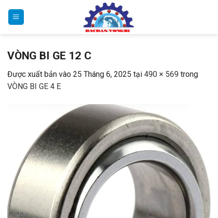
Bỏ
qua
nội
dung
VÒNG BI GE 12 C
Được xuất bản vào
25 Tháng 6, 2025
tại
490 × 569
trong
VÒNG BI GE 4 E