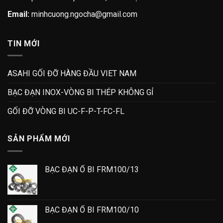
Email:
minhcuong.ngocha@gmail.com
TIN MỚI
ASAHI GỐI ĐỠ HÀNG ĐẦU VIET NAM
BẠC ĐẠN INOX-VÒNG BI THÉP KHÔNG GỈ
GỐI ĐỠ VÒNG BI UC-F-P-T-FC-FL
SẢN PHẨM MỚI
BẠC ĐẠN Ổ BI FRM100/13
BẠC ĐẠN Ổ BI FRM100/10