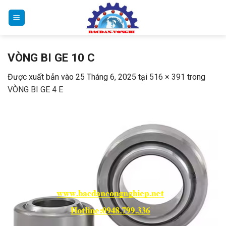
Bỏ
qua
nội
dung
VÒNG BI GE 10 C
Được xuất bản vào
25 Tháng 6, 2025
tại
516 × 391
trong
VÒNG BI GE 4 E