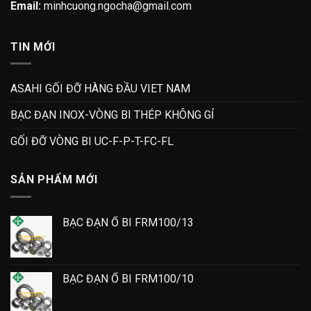
Email:
minhcuong.ngocha@gmail.com
TIN MỚI
ASAHI GỐI ĐỠ HÀNG ĐẦU VIET NAM
BẠC ĐẠN INOX-VÒNG BI THÉP KHÔNG GỈ
GỐI ĐỠ VÒNG BI UC-F-P-T-FC-FL
SẢN PHẨM MỚI
BẠC ĐẠN Ổ BI FRM100/13
BẠC ĐẠN Ổ BI FRM100/10