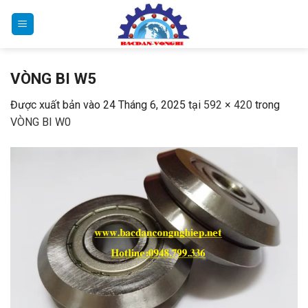
Bỏ
qua
nội
dung
VÒNG BI W5
Được xuất bản vào
24 Tháng 6, 2025
tại
592 × 420
trong
VÒNG BI W0