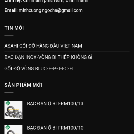
Liên hệ:
Chi nhánh phía Nam, Bình Thạnh
Email:
minhcuong.ngocha@gmail.com
TIN MỚI
ASAHI GỐI ĐỠ HÀNG ĐẦU VIET NAM
BẠC ĐẠN INOX-VÒNG BI THÉP KHÔNG GỈ
GỐI ĐỠ VÒNG BI UC-F-P-T-FC-FL
SẢN PHẨM MỚI
BẠC ĐẠN Ổ BI FRM100/13
BẠC ĐẠN Ổ BI FRM100/10