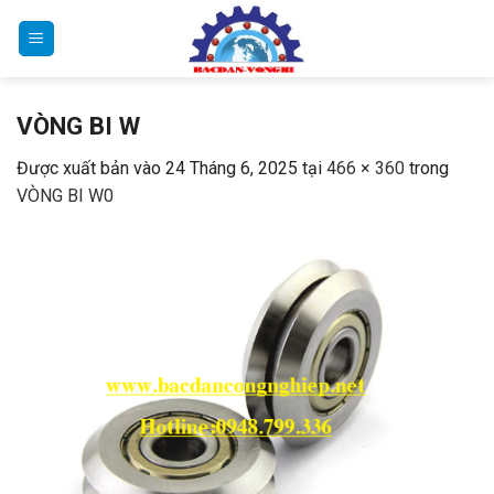
Bỏ
qua
nội
dung
VÒNG BI W
Được xuất bản vào
24 Tháng 6, 2025
tại
466 × 360
trong
VÒNG BI W0