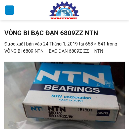
Bỏ
qua
nội
dung
VÒNG BI BẠC ĐẠN 6809ZZ NTN
Được xuất bản vào
24 Tháng 1, 2019
tại
658 × 841
trong
VÒNG BI 6809 NTN – BẠC ĐẠN 6809Z ZZ – NTN