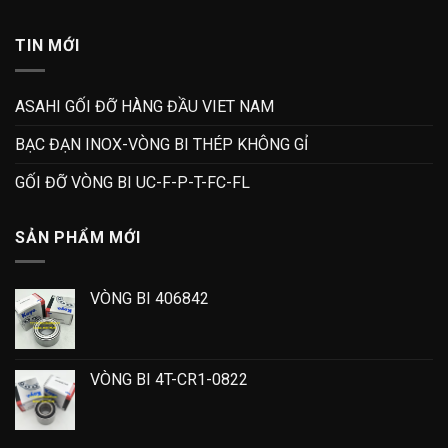
TIN MỚI
ASAHI GỐI ĐỠ HÀNG ĐẦU VIET NAM
BẠC ĐẠN INOX-VÒNG BI THÉP KHÔNG GỈ
GỐI ĐỠ VÒNG BI UC-F-P-T-FC-FL
SẢN PHẨM MỚI
VÒNG BI 406842
VÒNG BI 4T-CR1-0822