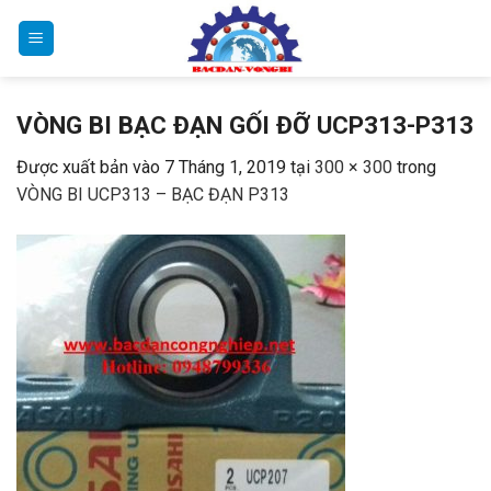
Bỏ
qua
nội
dung
VÒNG BI BẠC ĐẠN GỐI ĐỠ UCP313-P313
Được xuất bản vào
7 Tháng 1, 2019
tại
300 × 300
trong
VÒNG BI UCP313 – BẠC ĐẠN P313