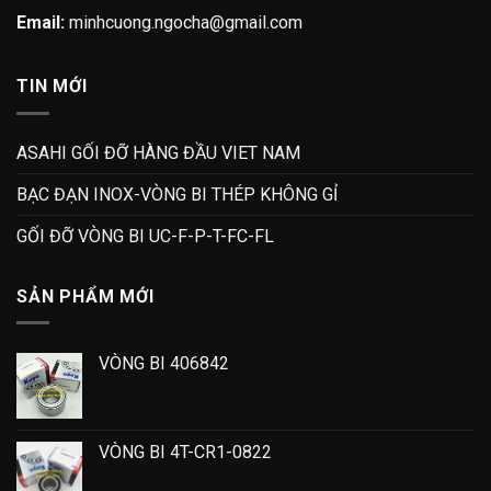
Email:
minhcuong.ngocha@gmail.com
TIN MỚI
ASAHI GỐI ĐỠ HÀNG ĐẦU VIET NAM
BẠC ĐẠN INOX-VÒNG BI THÉP KHÔNG GỈ
GỐI ĐỠ VÒNG BI UC-F-P-T-FC-FL
SẢN PHẨM MỚI
VÒNG BI 406842
VÒNG BI 4T-CR1-0822