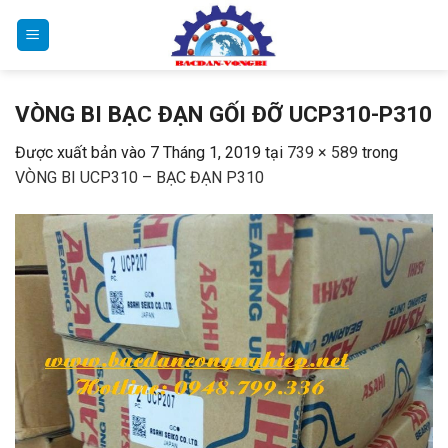
Bỏ
qua
nội
dung
VÒNG BI BẠC ĐẠN GỐI ĐỠ UCP310-P310
Được xuất bản vào
7 Tháng 1, 2019
tại
739 × 589
trong
VÒNG BI UCP310 – BẠC ĐẠN P310