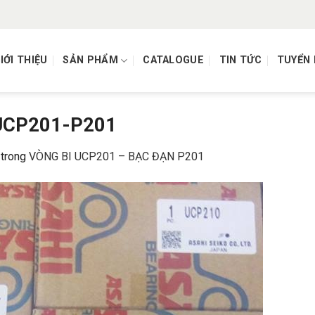
IỚI THIỆU
SẢN PHẨM
CATALOGUE
TIN TỨC
TUYỂN
 UCP201-P201
trong
VÒNG BI UCP201 – BẠC ĐẠN P201