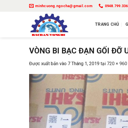
Bỏ
minhcuong.ngocha@gmail.com
0948.799.336
qua
nội
TRANG CHỦ
G
dung
VÒNG BI BẠC ĐẠN GỐI ĐỠ
Được xuất bản vào
7 Tháng 1, 2019
tại
720 × 960