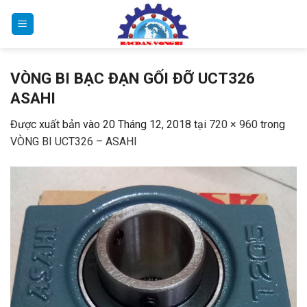
Bỏ
qua
nội
dung
VÒNG BI BẠC ĐẠN GỐI ĐỠ UCT326
ASAHI
Được xuất bản vào
20 Tháng 12, 2018
tại
720 × 960
trong
VÒNG BI UCT326 – ASAHI