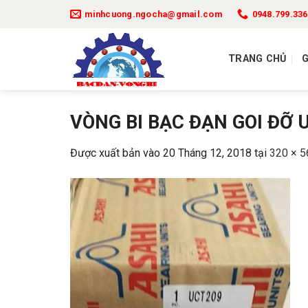
Bỏ
minhcuong.ngocha@gmail.com
0948.799.336
qua
nội
TRANG CHỦ
G
dung
VÒNG BI BẠC ĐẠN GOI ĐỠ 
Được xuất bản vào
20 Tháng 12, 2018
tại
320 × 5