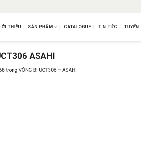
IỚI THIỆU
SẢN PHẨM
CATALOGUE
TIN TỨC
TUYỂN
UCT306 ASAHI
68
trong
VÒNG BI UCT306 – ASAHI