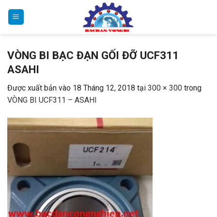
Bỏ
qua
nội
dung
VÒNG BI BẠC ĐẠN GỐI ĐỠ UCF311
ASAHI
Được xuất bản vào
18 Tháng 12, 2018
tại
300 × 300
trong
VÒNG BI UCF311 – ASAHI