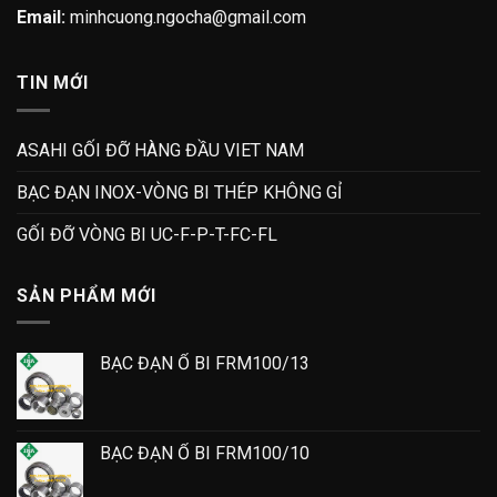
Email:
minhcuong.ngocha@gmail.com
TIN MỚI
ASAHI GỐI ĐỠ HÀNG ĐẦU VIET NAM
BẠC ĐẠN INOX-VÒNG BI THÉP KHÔNG GỈ
GỐI ĐỠ VÒNG BI UC-F-P-T-FC-FL
SẢN PHẨM MỚI
BẠC ĐẠN Ổ BI FRM100/13
BẠC ĐẠN Ổ BI FRM100/10