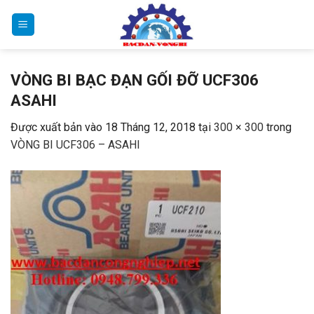
Bỏ
qua
nội
dung
VÒNG BI BẠC ĐẠN GỐI ĐỠ UCF306
ASAHI
Được xuất bản vào
18 Tháng 12, 2018
tại
300 × 300
trong
VÒNG BI UCF306 – ASAHI