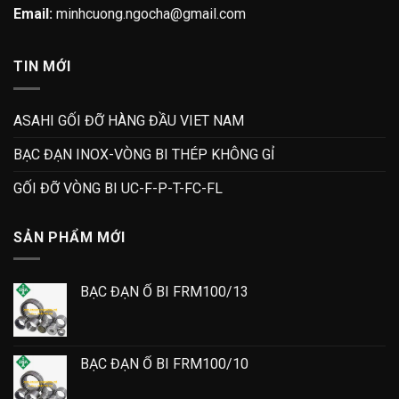
Email:
minhcuong.ngocha@gmail.com
TIN MỚI
ASAHI GỐI ĐỠ HÀNG ĐẦU VIET NAM
BẠC ĐẠN INOX-VÒNG BI THÉP KHÔNG GỈ
GỐI ĐỠ VÒNG BI UC-F-P-T-FC-FL
SẢN PHẨM MỚI
BẠC ĐẠN Ổ BI FRM100/13
BẠC ĐẠN Ổ BI FRM100/10