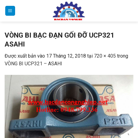
Bỏ
qua
nội
dung
VÒNG BI BẠC ĐẠN GỐI ĐỠ UCP321
ASAHI
Được xuất bản vào
17 Tháng 12, 2018
tại
720 × 405
trong
VÒNG BI UCP321 – ASAHI