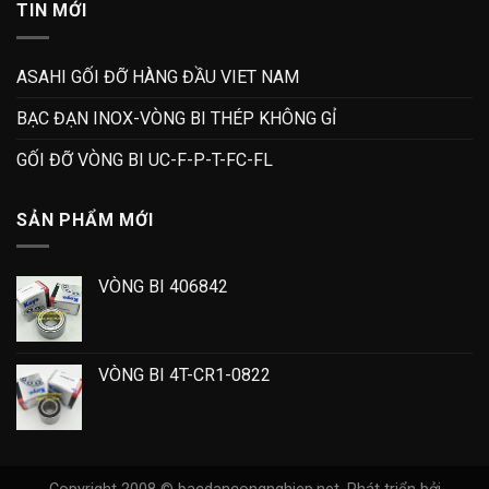
TIN MỚI
ASAHI GỐI ĐỠ HÀNG ĐẦU VIET NAM
BẠC ĐẠN INOX-VÒNG BI THÉP KHÔNG GỈ
GỐI ĐỠ VÒNG BI UC-F-P-T-FC-FL
SẢN PHẨM MỚI
VÒNG BI 406842
VÒNG BI 4T-CR1-0822