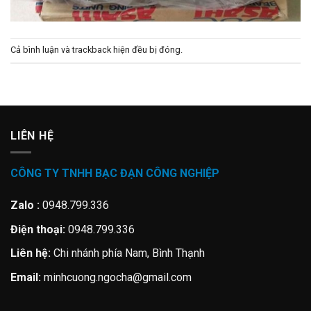
Cả bình luận và trackback hiện đều bị đóng.
LIÊN HỆ
CÔNG TY TNHH BẠC ĐẠN CÔNG NGHIỆP
Zalo :
0948.799.336
Điện thoại:
0948.799.336
Liên hệ:
Chi nhánh phía Nam, Bình Thạnh
Email:
minhcuong.ngocha@gmail.com