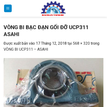
Bỏ
qua
nội
dung
VÒNG BI BẠC ĐẠN GỐI ĐỠ UCP311
ASAHI
Được xuất bản vào
17 Tháng 12, 2018
tại
568 × 320
trong
VÒNG BI UCP311 – ASAHI