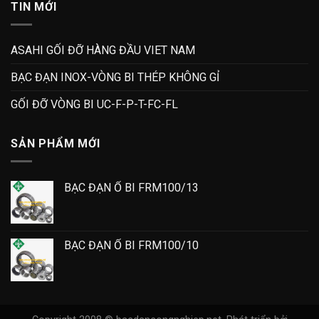
TIN MỚI
ASAHI GỐI ĐỠ HÀNG ĐẦU VIET NAM
BẠC ĐẠN INOX-VÒNG BI THÉP KHÔNG GỈ
GỐI ĐỠ VÒNG BI UC-F-P-T-FC-FL
SẢN PHẨM MỚI
BẠC ĐẠN Ổ BI FRM100/13
BẠC ĐẠN Ổ BI FRM100/10