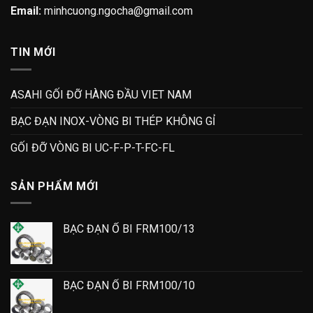
Email:
minhcuong.ngocha@gmail.com
TIN MỚI
ASAHI GỐI ĐỠ HÀNG ĐẦU VIET NAM
BẠC ĐẠN INOX-VÒNG BI THÉP KHÔNG GỈ
GỐI ĐỠ VÒNG BI UC-F-P-T-FC-FL
SẢN PHẨM MỚI
BẠC ĐẠN Ổ BI FRM100/13
BẠC ĐẠN Ổ BI FRM100/10