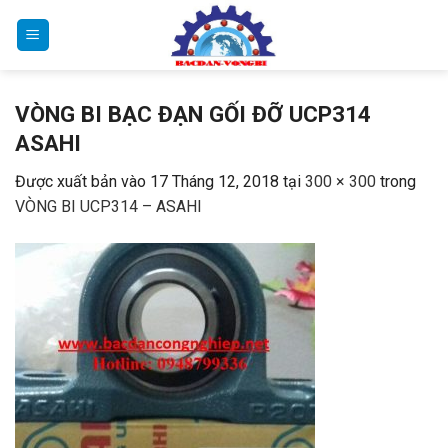
Bỏ
qua
nội
dung
VÒNG BI BẠC ĐẠN GỐI ĐỠ UCP314
ASAHI
Được xuất bản vào
17 Tháng 12, 2018
tại
300 × 300
trong
VÒNG BI UCP314 – ASAHI