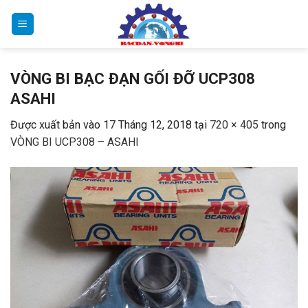
Bỏ
qua
nội
dung
VÒNG BI BẠC ĐẠN GỐI ĐỠ UCP308
ASAHI
Được xuất bản vào
17 Tháng 12, 2018
tại
720 × 405
trong
VÒNG BI UCP308 – ASAHI