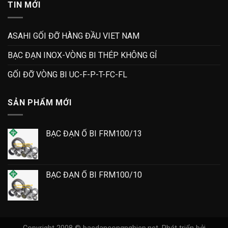
TIN MỚI
ASAHI GỐI ĐỠ HÀNG ĐẦU VIET NAM
BẠC ĐẠN INOX-VÒNG BI THÉP KHÔNG GỈ
GỐI ĐỠ VÒNG BI UC-F-P-T-FC-FL
SẢN PHẨM MỚI
BẠC ĐẠN Ổ BI FRM100/13
BẠC ĐẠN Ổ BI FRM100/10