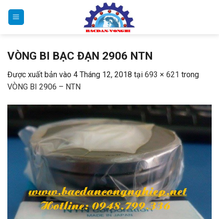
Bỏ
qua
nội
dung
VÒNG BI BẠC ĐẠN 2906 NTN
Được xuất bản vào
4 Tháng 12, 2018
tại
693 × 621
trong
VÒNG BI 2906 – NTN