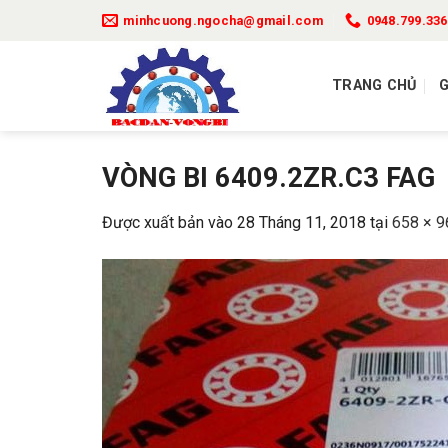
Bỏ
minhcuong.ngocha@gmail.com
0948.799.336
qua
nội
TRANG CHỦ
G
dung
VÒNG BI 6409.2ZR.C3 FAG
Được xuất bản vào
28 Tháng 11, 2018
tại
658 × 9