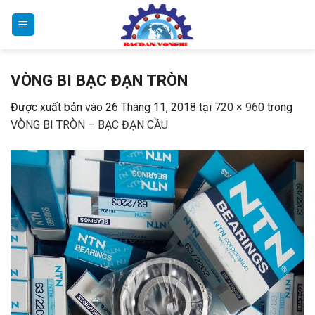
Bỏ
qua
nội
dung
VÒNG BI BẠC ĐẠN TRÒN
Được xuất bản vào
26 Tháng 11, 2018
tại
720 × 960
trong
VÒNG BI TRÒN – BẠC ĐẠN CẦU