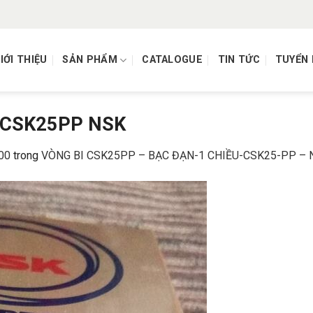
IỚI THIỆU
SẢN PHẨM
CATALOGUE
TIN TỨC
TUYỂN
 CSK25PP NSK
00
trong
VÒNG BI CSK25PP – BẠC ĐẠN-1 CHIỀU-CSK25-PP – 