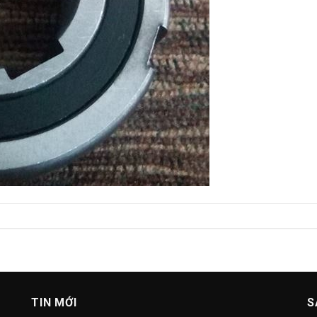
TIN MỚI
S