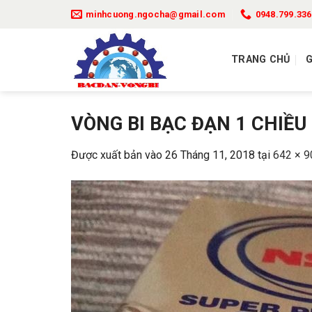
Bỏ
minhcuong.ngocha@gmail.com
0948.799.336
qua
nội
TRANG CHỦ
G
dung
VÒNG BI BẠC ĐẠN 1 CHIỀU
Được xuất bản vào
26 Tháng 11, 2018
tại
642 × 9