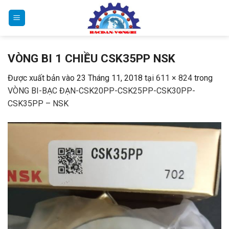
Bỏ
qua
nội
dung
VÒNG BI 1 CHIỀU CSK35PP NSK
Được xuất bản vào
23 Tháng 11, 2018
tại
611 × 824
trong
VÒNG BI-BẠC ĐẠN-CSK20PP-CSK25PP-CSK30PP-
CSK35PP – NSK