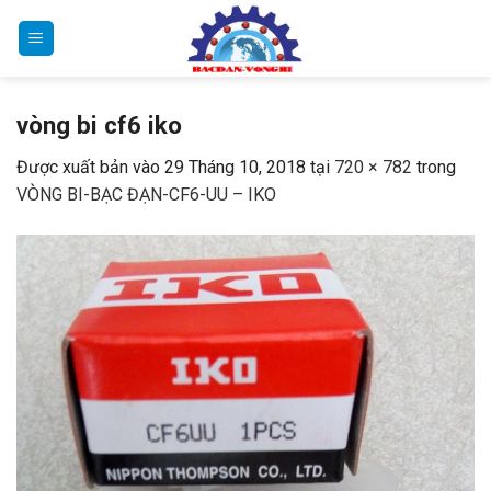
Bỏ
qua
nội
dung
vòng bi cf6 iko
Được xuất bản vào
29 Tháng 10, 2018
tại
720 × 782
trong
VÒNG BI-BẠC ĐẠN-CF6-UU – IKO