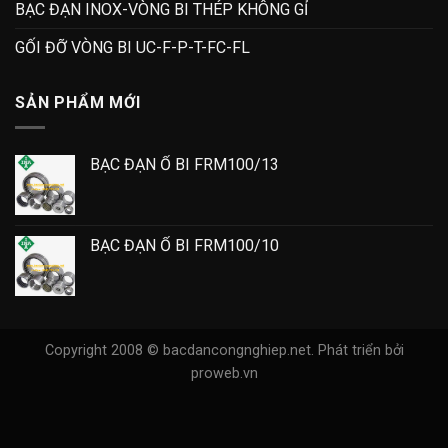
BẠC ĐẠN INOX-VÒNG BI THÉP KHÔNG GỈ
GỐI ĐỠ VÒNG BI UC-F-P-T-FC-FL
SẢN PHẨM MỚI
BẠC ĐẠN Ổ BI FRM100/13
BẠC ĐẠN Ổ BI FRM100/10
Copyright 2008 © bacdancongnghiep.net.
Phát triển bởi
proweb.vn