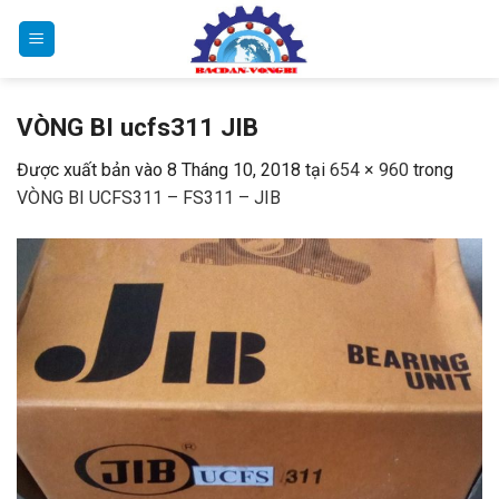
Bỏ
qua
nội
dung
VÒNG BI ucfs311 JIB
Được xuất bản vào
8 Tháng 10, 2018
tại
654 × 960
trong
VÒNG BI UCFS311 – FS311 – JIB