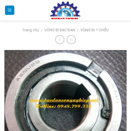
Bỏ
qua
nội
dung
Trang chủ
/
VÒNG BI BẠC ĐẠN
/
VÒNG BI 1 CHIỀU