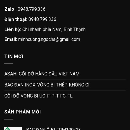
Zalo :
0948.799.336
Điện thoại:
0948.799.336
Liên hệ:
Chi nhánh phía Nam, Bình Thạnh
Email:
minhcuong.ngocha@gmail.com
TIN MỚI
ASAHI GỐI ĐỠ HÀNG ĐẦU VIET NAM
BẠC ĐẠN INOX-VÒNG BI THÉP KHÔNG GỈ
GỐI ĐỠ VÒNG BI UC-F-P-T-FC-FL
SẢN PHẨM MỚI
BẠC ĐẠN Ổ BI FRM100/13