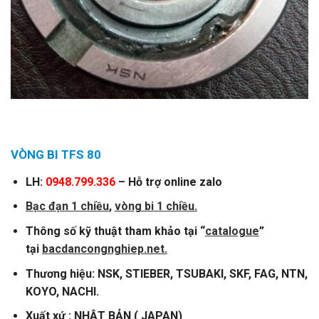
VÒNG BI TFS 80
LH:
0948.799.336
– Hỗ trợ online zalo
Bạc đạn 1 chiều
,
vòng bi 1 chiều.
Thông số kỹ thuật tham khảo tại “
catalogue
”
tại
bacdancongnghiep.net.
Thương hiệu: NSK, STIEBER, TSUBAKI, SKF, FAG, NTN,
KOYO, NACHI.
Xuất xứ : NHẬT BẢN ( JAPAN)