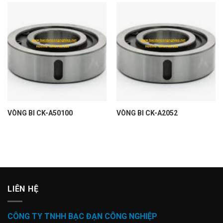
VÒNG BI CK-A50100
VÒNG BI CK-A2052
LIÊN HỆ
CÔNG TY TNHH BẠC ĐẠN CÔNG NGHIỆP