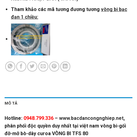
Tham khảo các mã tương đương tương
vòng bi bạc
đạn 1 chiều:
MÔ TẢ
Hotline:
0948.799.336
–
www.bacdancongnghiep.net
,
phân phối độc quyền duy nhất tại việt nam vòng bi-gối
đỡ-mỡ bò-dây curoa VÒNG BI TFS 80