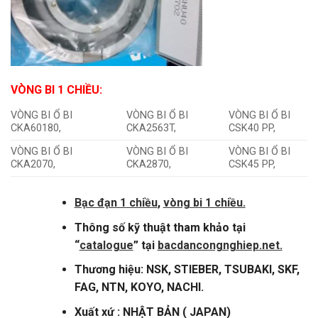
VÒNG BI 1 CHIỀU
:
VÒNG BI Ổ BI
VÒNG BI Ổ BI
VÒNG BI Ổ BI
CKA60180,
CKA2563T,
CSK40 PP,
VÒNG BI Ổ BI
VÒNG BI Ổ BI
VÒNG BI Ổ BI
CKA2070,
CKA2870,
CSK45 PP,
Bạc đạn 1 chiều
,
vòng bi 1 chiều.
Thông số kỹ thuật tham khảo tại
“
catalogue
” tại
bacdancongnghiep.net.
Thương hiệu: NSK, STIEBER, TSUBAKI, SKF,
FAG, NTN, KOYO, NACHI.
Xuất xứ : NHẬT BẢN ( JAPAN)