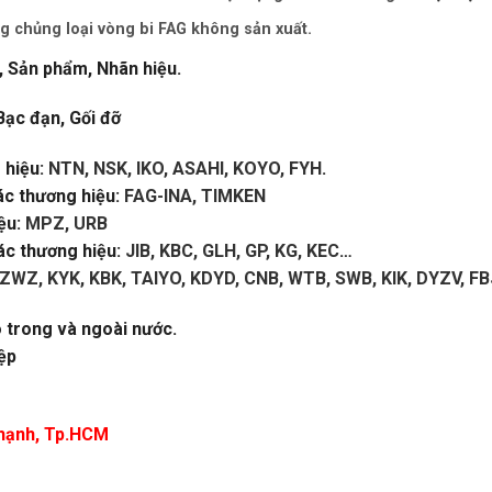
g chủng loại vòng bi FAG không sản xuất.
, Sản phẩm, Nhãn hiệu.
Bạc đạn, Gối đỡ
hiệu:
NTN, NSK, IKO, ASAHI, KOYO, FYH
.
ác thương hiệu:
FAG-INA, TIMKEN
ệu:
MPZ, URB
c thương hiệu:
JIB, KBC, GLH, GP, KG, KEC
…
ZWZ, KYK, KBK, TAIYO, KDYD, CNB, WTB, SWB, KIK, DYZV, FB
o trong và ngoài nước.
ệp
 Thạnh, Tp.HCM