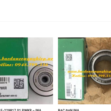
 F-229817.01.PWKR – INA
BẠC ĐẠN INA