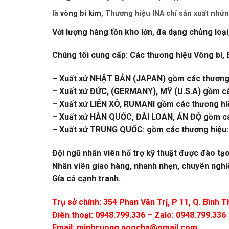
là
vòng bi kim
, Thương hiệu INA chỉ sản xuất nhữn
Với lượng hàng tồn kho lớn, đa dạng chủng loại
Chúng tôi cung cấp: Các thương hiệu Vòng bi, 
– Xuất xứ NHẬT BẢN (JAPAN) gồm các thương 
– Xuất xứ ĐỨC, (GERMANY), MỸ (U.S.A) gồm c
– Xuất xứ LIÊN XÔ, RUMANI gồm các thương hi
– Xuất xứ HÀN QUỐC, ĐÀI LOAN, ẤN ĐỘ gồm cá
– Xuất xứ TRUNG QUỐC: gồm các thương hiệu:
Đội ngũ nhân viên hổ trợ kỹ thuật được đào tạ
Nhân viên giao hàng, nhanh nhẹn, chuyên nghi
Gía cả cạnh tranh.
Trụ sở chính: 354 Phan Văn Trị, P 11, Q. Bình
Điên thoại: 0948.799.336 – Zalo: 0948.799.336
Email:
minhcuong.ngocha@gmail.com