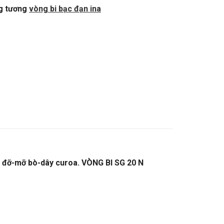
g tương
vòng bi bạc đạn ina
i đỡ-mỡ bò-dây curoa. VÒNG BI SG 20 N