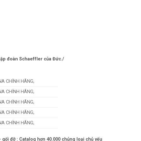
ập đoàn Schaeffler của Đức./
INA CHÍNH HÃNG,
INA CHÍNH HÃNG,
INA CHÍNH HÃNG,
INA CHÍNH HÃNG,
INA CHÍNH HÃNG,
– gối đỡ : Catalog hơn 40.000 chủng loại chủ yếu