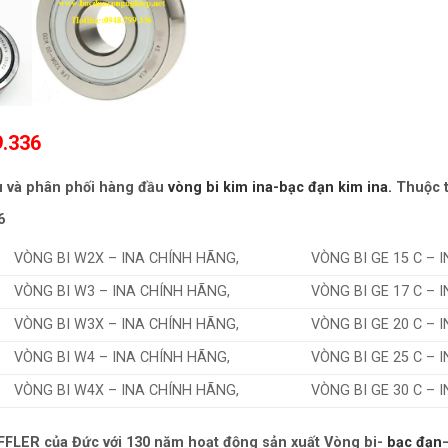
9.336
u và phân phối hàng đầu
vòng bi kim ina-bạc đạn kim ina.
Thuộc t
6
VÒNG BI W2X – INA CHÍNH HÃNG,
VÒNG BI GE 15 C – 
VÒNG BI W3 – INA CHÍNH HÃNG,
VÒNG BI GE 17 C – 
VÒNG BI W3X – INA CHÍNH HÃNG,
VÒNG BI GE 20 C – 
VÒNG BI W4 – INA CHÍNH HÃNG,
VÒNG BI GE 25 C – 
VÒNG BI W4X – INA CHÍNH HÃNG,
VÒNG BI GE 30 C – 
LER của Đức với 130 năm hoạt động sản xuất Vòng bi-
bạc đạn