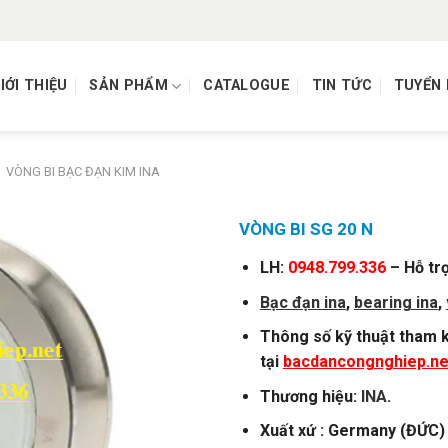
IỚI THIỆU
SẢN PHẨM
CATALOGUE
TIN TỨC
TUYỂN
VÒNG BI BẠC ĐẠN KIM INA
VÒNG BI SG 20 N
LH:
0948.799.336
– Hỗ tr
Bạc đạn ina
,
bearing ina
,
Thông số kỹ thuật tham k
tại
bacdancongnghiep.ne
Thương hiệu:
INA
.
Xuất xứ : Germany (ĐỨC)