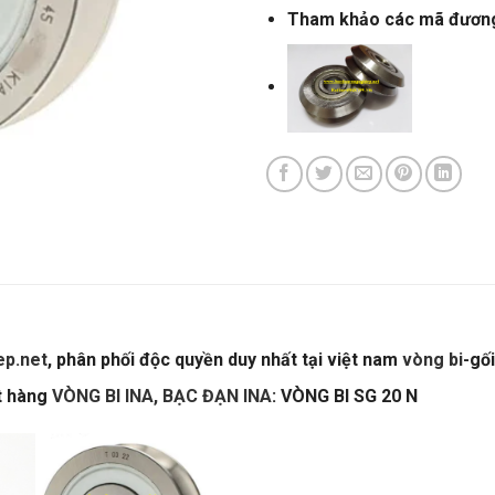
Tham khảo các mã đươn
p.net
, phân phối độc quyền duy nhất tại việt nam
vòng bi
-gố
ặt hàng
VÒNG BI INA, BẠC ĐẠN INA
: VÒNG BI SG 20 N