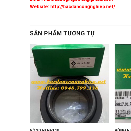
Website: http://bacdancongnghiep.net/
SẢN PHẨM TƯƠNG TỰ
RS
VÒNG BI GE140
VÒNG BI