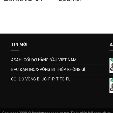
TIN MỚI
S
ASAHI GỐI ĐỠ HÀNG ĐẦU VIET NAM
BẠC ĐẠN INOX-VÒNG BI THÉP KHÔNG GỈ
GỐI ĐỠ VÒNG BI UC-F-P-T-FC-FL