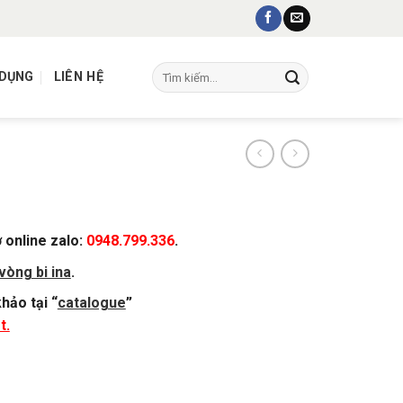
Tìm
 DỤNG
LIÊN HỆ
kiếm:
ợ online zalo:
0948.799.336
.
vòng bi ina
.
hảo tại “
catalogue
”
t.