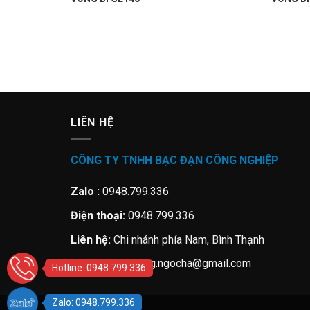
LIÊN HỆ
CÔNG TY TNHH BẠC ĐẠN CÔNG NGHIỆP
Zalo :
0948.799.336
Điện thoại:
0948.799.336
Liên hệ:
Chi nhánh phía Nam, Bình Thạnh
Email:
minhcuong.ngocha@gmail.com
Hotline: 0948.799.336
Zalo: 0948.799.336