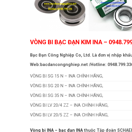
VÒNG BI BẠC ĐẠN KIM INA
– 0948.79
Bạc Đạn Công Nghiệp Co, Ltd. Là đơn vị nhập khẩ
Web:bacdancongnghiep.net /Hotline: 0948.799.33
VÒNG BI SG 15 N – INA CHÍNH HÃNG,
VÒNG BI SG 20 N – INA CHÍNH HÃNG,
VÒNG BI SG 35 N – INA CHÍNH HÃNG,
VÒNG BI LV 20/4 ZZ – INA CHÍNH HÃNG,
VÒNG BI LV 20/5 ZZ – INA CHÍNH HÃNG,
Vòng bi INA – bạc đạn INA
thuộc Tập đoàn SCHAEFF