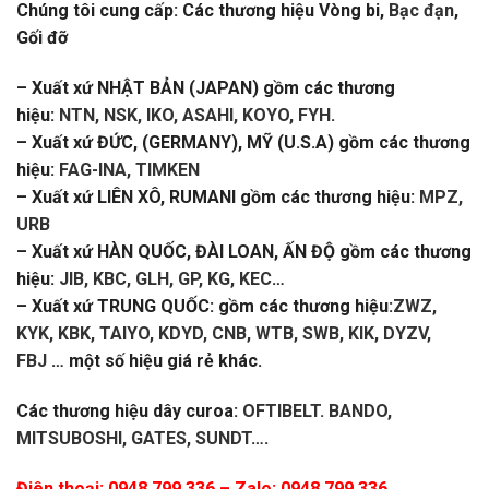
Chúng tôi cung cấp: Các thương hiệu Vòng bi,
Bạc đạn
,
Gối đỡ
– Xuất xứ NHẬT BẢN (JAPAN) gồm các thương
hiệu:
NTN, NSK, IKO, ASAHI, KOYO, FYH
.
– Xuất xứ ĐỨC, (GERMANY), MỸ (U.S.A) gồm các thương
hiệu:
FAG-INA, TIMKEN
– Xuất xứ LIÊN XÔ, RUMANI gồm các thương hiệu:
MPZ,
URB
– Xuất xứ HÀN QUỐC, ĐÀI LOAN, ẤN ĐỘ gồm các thương
hiệu:
JIB, KBC, GLH, GP, KG, KEC
…
– Xuất xứ TRUNG QUỐC: gồm các thương hiệu:
ZWZ,
KYK, KBK, TAIYO, KDYD, CNB, WTB, SWB, KIK, DYZV,
FBJ
… một số hiệu giá rẻ khác.
Các thương hiệu dây curoa:
OFTIBELT. BANDO,
MITSUBOSHI, GATES, SUNDT
….
Điên thoại: 0948.799.336 – Zalo: 0948.799.336