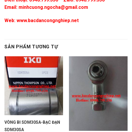
Email:
minhcuong.ngocha@gmail.com
Web:
www.bacdancongnghiep.net
SẢN PHẨM TƯƠNG TỰ
VÒNG BI SDM30SA-BẠC ĐẠN
SDM30SA