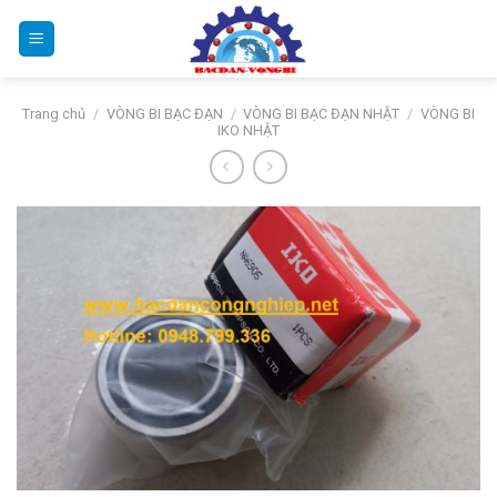
Bỏ
qua
nội
dung
Trang chủ
/
VÒNG BI BẠC ĐẠN
/
VÒNG BI BẠC ĐẠN NHẬT
/
VÒNG BI
IKO NHẬT