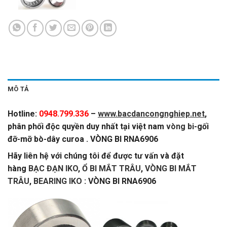
MÔ TẢ
Hotline:
0948.799.336
–
www.bacdancongnghiep.net
,
phân phối độc quyền duy nhất tại việt nam
vòng bi
-gối
đỡ-mỡ bò-dây curoa . VÒNG BI RNA6906
Hãy liên hệ với chúng tôi để được tư vấn và đặt
hàng
BẠC ĐẠN IKO
,
Ổ BI MẮT TRÂU
,
VÒNG BI MẮT
TRÂU
,
BEARING IKO
: VÒNG BI RNA6906