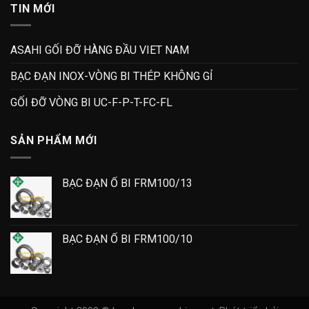
TIN MỚI
ASAHI GỐI ĐỠ HÀNG ĐẦU VIET NAM
BẠC ĐẠN INOX-VÒNG BI THÉP KHÔNG GỈ
GỐI ĐỠ VÒNG BI UC-F-P-T-FC-FL
SẢN PHẨM MỚI
BẠC ĐẠN Ổ BI FRM100/13
BẠC ĐẠN Ổ BI FRM100/10