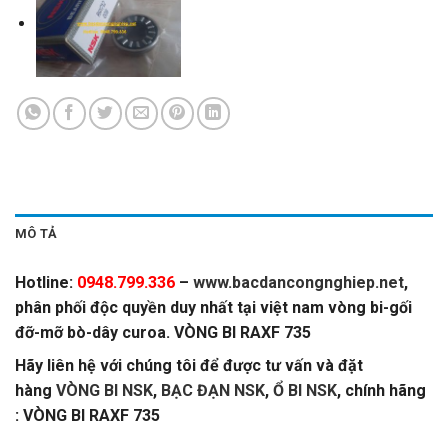
MÔ TẢ
Hotline:
0948.799.336
–
www.bacdancongnghiep.net
,
phân phối độc quyền duy nhất tại việt nam vòng bi-gối
đỡ-mỡ bò-dây curoa. VÒNG BI RAXF 735
Hãy liên hệ với chúng tôi để được tư vấn và đặt
hàng
VÒNG BI NSK
,
BẠC ĐẠN NSK
,
Ổ BI NSK
, chính hãng
: VÒNG BI RAXF 735