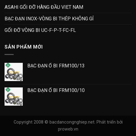
ASAHI GỐI ĐỠ HÀNG ĐẦU VIET NAM
BẠC ĐẠN INOX-VÒNG BI THÉP KHÔNG GỈ
GỐI ĐỠ VÒNG BI UC-F-P-T-FC-FL
SẢN PHẨM MỚI
BẠC ĐẠN Ổ BI FRM100/13
BẠC ĐẠN Ổ BI FRM100/10
Copyright 2008 © bacdancongnghiep.net.
Phát triển bởi
proweb.vn