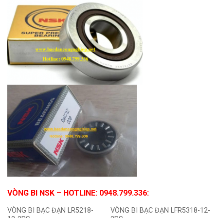
VÒNG BI NSK
– HOTLINE: 0948.799.336:
VÒNG BI BẠC ĐẠN LR5218-
VÒNG BI BẠC ĐẠN LFR5318-12-