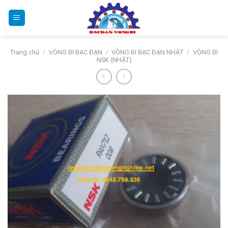
Bỏ
qua
nội
dung
Trang chủ
/
VÒNG BI BẠC ĐẠN
/
VÒNG BI BẠC ĐẠN NHẬT
/
VÒNG BI
NSK (NHẬT)