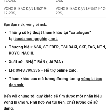
12-2RS,
2RS,
VÒNG BI BẠC ĐẠN LR5219-
VÒNG BI BẠC ĐẠN LFR5319-12-
12-2RS,
2RS,
Bạc đạn nsk
,
vòng bi nsk
.
Thông số kỹ thuật tham khảo tại “
catalogue
”
tại
bacdancongnghiep.net.
Thương hiệu: NSK, STIEBER, TSUBAKI, SKF, FAG, NTN,
KOYO, NACHI.
Xuất xứ : NHẬT BẢN ( JAPAN)
LH:
0948.799.336
– Hỗ trợ online zalo.
Tham khảo các mã tương đương tương
vòng bi bạc
đạn nsk
:
Đến với chúng tôi quý khác sẽ tìm được một nhãn hiệu
vòng bi ưng ý. Phù hợp với túi tiền. Chất lượng để sử
dụng.