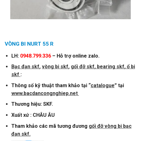
VÒNG BI NURT 55 R
LH:
0948.799.336
– Hỗ trợ online zalo.
Bạc đạn skf
,
vòng
bi skf
,
gối đỡ skf
,
bearing skf
,
ổ bi
skf
:
Thông số kỹ thuật tham khảo tại “
catalogue
” tại
www.bacdancongnghiep.net
Thương hiệu: SKF.
Xuất xứ : CHÂU ÂU
Tham khảo các mã tương đương
gối đỡ vòng bi bạc
đạn skf
.