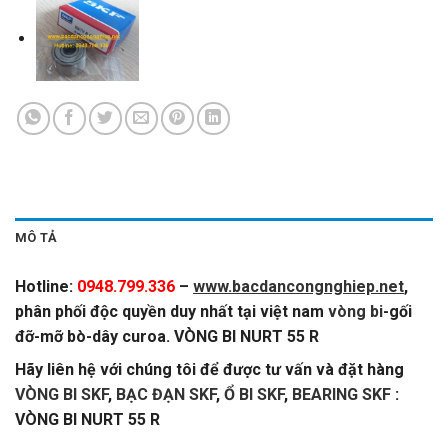
MÔ TẢ
Hotline:
0948.799.336
–
www.bacdancongnghiep.net
,
phân phối độc quyền duy nhất tại việt nam
vòng bi
-gối
đỡ-mỡ bò-dây curoa. VÒNG BI NURT 55 R
Hãy liên hệ với chúng tôi để được tư vấn và đặt hàng
VÒNG BI SKF
,
BẠC ĐẠN SKF
,
Ổ BI SKF
,
BEARING SKF
:
VÒNG BI NURT 55 R