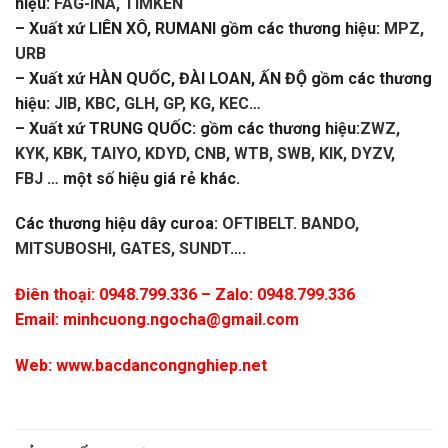
hiệu:
FAG-INA, TIMKEN
– Xuất xứ LIÊN XÔ, RUMANI gồm các thương hiệu:
MPZ,
URB
– Xuất xứ HÀN QUỐC, ĐÀI LOAN, ẤN ĐỘ gồm các thương
hiệu:
JIB, KBC, GLH, GP, KG, KEC
…
– Xuất xứ TRUNG QUỐC: gồm các thương hiệu:
ZWZ,
KYK, KBK, TAIYO, KDYD, CNB, WTB, SWB, KIK, DYZV,
FBJ
… một số hiệu giá rẻ khác.
Các thương hiệu dây curoa:
OFTIBELT. BANDO,
MITSUBOSHI, GATES, SUNDT
….
Điên thoại: 0948.799.336 – Zalo: 0948.799.336
Email:
minhcuong.ngocha@gmail.com
Web:
www.bacdancongnghiep.net