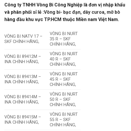
Công ty TNHH Vòng Bi Công Nghiệp là đơn vị nhập khẩu
và phân phối sỉ lẻ :
Vòng bi- bạc đạn, dây curoa, mỡ bò
hàng đầu khu vực TP.HCM thuộc Miền nam Việt Nam.
VÒNG BI NURT
VÒNG BI NATV 17 –
35 R – SKF
SKF CHÍNH HÃNG,
CHÍNH HÃNG,
VÒNG BI NURT
VÒNG BI 89412M –
40 R – SKF
INA CHÍNH HÃNG,
CHÍNH HÃNG,
VÒNG BI NURT
VÒNG BI 89413M –
45 R – SKF
INA CHÍNH HÃNG,
CHÍNH HÃNG,
VÒNG BI NURT
VÒNG BI 89414M –
50 R – SKF
INA CHÍNH HÃNG,
CHÍNH HÃNG,
VÒNG BI NURT
VÒNG BI 89415M –
55 R – SKF
INA CHÍNH HÃNG,
CHÍNH HÃNG,