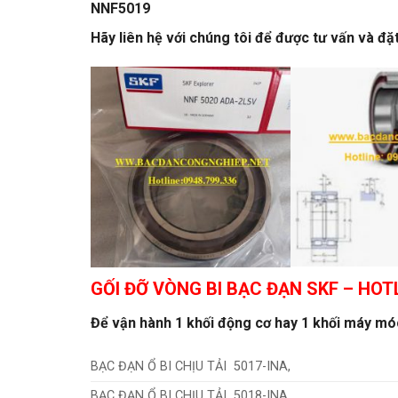
NNF5019
Hãy liên hệ với chúng tôi để được tư vấn và đ
GỐI ĐỠ VÒNG BI BẠC ĐẠN SKF
– HOTL
Để vận hành 1 khối động cơ hay 1 khối máy móc 
BẠC ĐẠN Ổ BI CHỊU TẢI 5017-INA,
BẠC ĐẠN Ổ BI CHỊU TẢI 5018-INA,