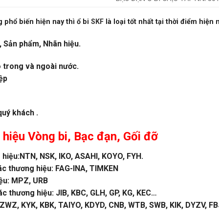
 phổ biến hiện nay thì ổ bi
SKF
là loại tốt nhất tại thời điểm hiện 
, Sản phẩm, Nhãn hiệu.
o trong và ngoài nước.
ệp
quý khách .
 hiệu
Vòng bi
,
Bạc đạn
, Gối đỡ
hiệu:NTN, NSK, IKO, ASAHI, KOYO, FYH.
ác thương hiệu: FAG-INA, TIMKEN
iệu: MPZ, URB
 thương hiệu: JIB, KBC, GLH, GP, KG, KEC…
WZ, KYK, KBK, TAIYO, KDYD, CNB, WTB, SWB, KIK, DYZV, FBJ 