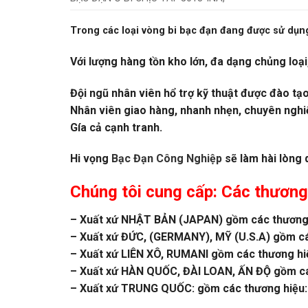
Trong các loại vòng bi bạc đạn đang được sử dụng
Với lượng hàng tồn kho lớn, đa dạng chủng loại
Đội ngũ nhân viên hổ trợ kỹ thuật được đào tạ
Nhân viên giao hàng, nhanh nhẹn, chuyên nghi
Gía cả cạnh tranh.
Hi vọng
Bạc Đạn Công Nghiệp
sẽ làm hài lòng 
Chúng tôi cung cấp: Các thương
– Xuất xứ NHẬT BẢN (JAPAN) gồm các thương 
– Xuất xứ ĐỨC, (GERMANY), MỸ (U.S.A) gồm c
– Xuất xứ LIÊN XÔ, RUMANI gồm các thương h
– Xuất xứ HÀN QUỐC, ĐÀI LOAN, ẤN ĐỘ gồm các
– Xuất xứ TRUNG QUỐC: gồm các thương hiệu:Z