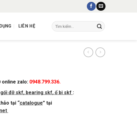
Tìm
 DỤNG
LIÊN HỆ
kiếm:
ợ online zalo:
0948.799.336.
,
gối đỡ skf
,
bearing skf
,
ổ bi skf
:
hảo tại “
catalogue
” tại
net