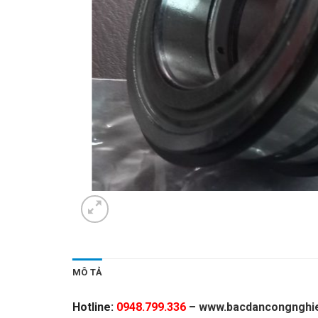
MÔ TẢ
Hotline:
0948.799.336
–
www.bacdancongnghie