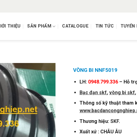
IỚI THIỆU
SẢN PHẨM
CATALOGUE
TIN TỨC
TUYỂN
)
VÒNG BI NNF5019
LH:
0948.799.336
– Hỗ tr
Bạc đạn skf
,
vòng
bi skf
Thông số kỹ thuật tham k
www.bacdancongnghiep.
Thương hiệu:
SKF
.
Xuất xứ : CHÂU ÂU