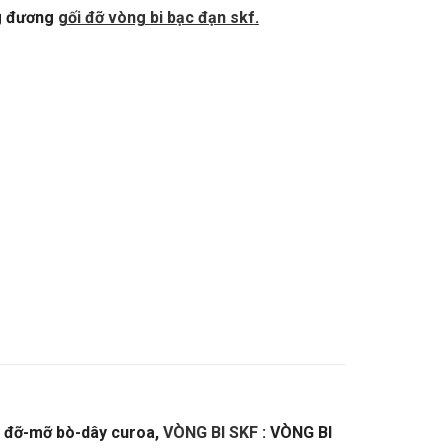
g đương
gối đỡ vòng bi bạc đạn skf
.
i đỡ-mỡ bò-dây curoa,
VÒNG BI SKF
: VÒNG BI