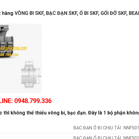
ặt hàng
VÒNG BI SKF
,
BẠC ĐẠN SKF
,
Ổ BI SKF
,
GỐI ĐỠ SKF
,
BEA
INE: 0948.799.336
thì không thể thiếu vòng bi, bạc đạn. Đây là 1 bộ phận khôn
BẠC ĐẠN Ổ BI CHỊU TẢI NNF501
BẠC ĐẠN Ổ BI CHỊU TẢI NNF501