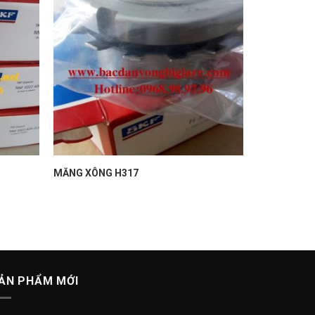
MĂNG XÔNG H317
ẢN PHẨM MỚI