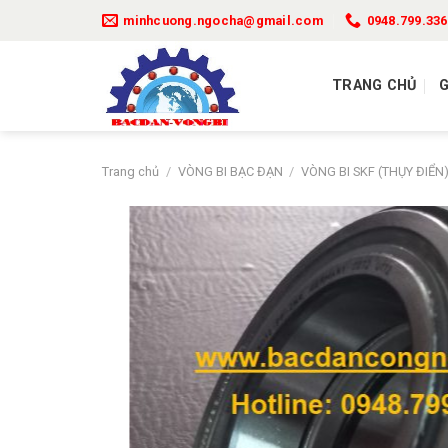
Bỏ
minhcuong.ngocha@gmail.com
0948.799.336
qua
nội
dung
TRANG CHỦ
G
Trang chủ
/
VÒNG BI BẠC ĐẠN
/
VÒNG BI SKF (THỤY ĐIỂN