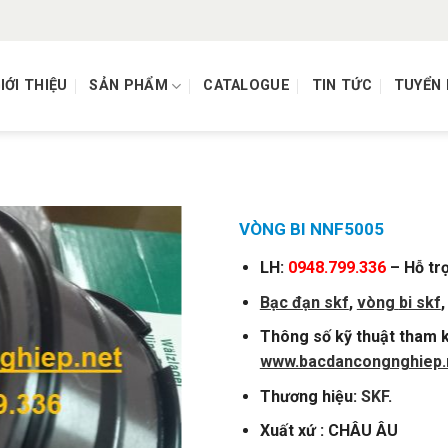
IỚI THIỆU
SẢN PHẨM
CATALOGUE
TIN TỨC
TUYỂN
)
VÒNG BI NNF5005
LH:
0948.799.336
– Hỗ tr
Bạc đạn skf
,
vòng
bi skf
Thông số kỹ thuật tham k
www.bacdancongnghiep.
Thương hiệu:
SKF
.
Xuất xứ : CHÂU ÂU