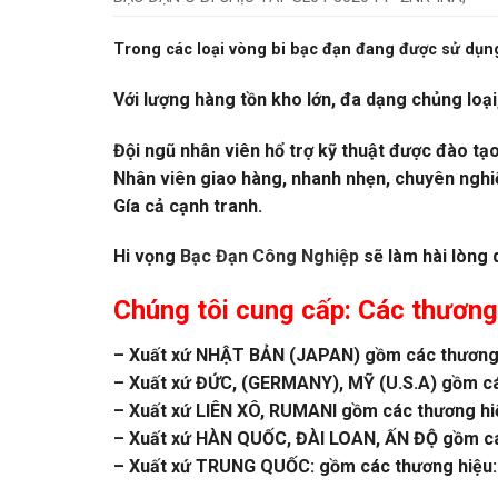
Trong các loại vòng bi bạc đạn đang được sử dụng
Với lượng hàng tồn kho lớn, đa dạng chủng loại
Đội ngũ nhân viên hổ trợ kỹ thuật được đào tạ
Nhân viên giao hàng, nhanh nhẹn, chuyên nghi
Gía cả cạnh tranh.
Hi vọng
Bạc Đạn Công Nghiệp
sẽ làm hài lòng 
Chúng tôi cung cấp: Các thương
– Xuất xứ NHẬT BẢN (JAPAN) gồm các thương 
– Xuất xứ ĐỨC, (GERMANY), MỸ (U.S.A) gồm c
– Xuất xứ LIÊN XÔ, RUMANI gồm các thương h
– Xuất xứ HÀN QUỐC, ĐÀI LOAN, ẤN ĐỘ gồm các
– Xuất xứ TRUNG QUỐC: gồm các thương hiệu:Z