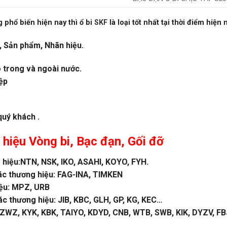
 phổ biến hiện nay thì ổ bi
SKF
là loại tốt nhất tại thời điểm hiện 
, Sản phẩm, Nhãn hiệu.
o trong và ngoài nước.
ệp
quý khách .
 hiệu
Vòng bi
,
Bạc đạn
, Gối đỡ
hiệu:NTN, NSK, IKO, ASAHI, KOYO, FYH.
ác thương hiệu: FAG-INA, TIMKEN
iệu: MPZ, URB
 thương hiệu: JIB, KBC, GLH, GP, KG, KEC…
WZ, KYK, KBK, TAIYO, KDYD, CNB, WTB, SWB, KIK, DYZV, FBJ 