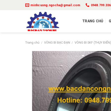
Bỏ
minhcuong.ngocha@gmail.com
0948.799.336
qua
nội
dung
TRANG CHỦ
G
Trang chủ
/
VÒNG BI BẠC ĐẠN
/
VÒNG BI SKF (THỤY ĐIỂN