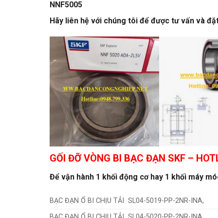
NNF5005
Hãy liên hệ với chúng tôi để được tư vấn và đ
GỐI ĐỠ VÒNG BI BẠC ĐẠN SKF
– HOTL
Để vận hành 1 khối động cơ hay 1 khối máy móc 
BẠC ĐẠN Ổ BI CHỊU TẢI SL04-5019-PP-2NR-INA,
BẠC ĐẠN Ổ BI CHỊU TẢI SL04-5020-PP-2NR-INA,