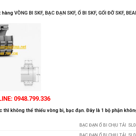
ặt hàng
VÒNG BI SKF
,
BẠC ĐẠN SKF
,
Ổ BI SKF
,
GỐI ĐỠ SKF
,
BEA
INE: 0948.799.336
thì không thể thiếu vòng bi, bạc đạn. Đây là 1 bộ phận khôn
BẠC ĐẠN Ổ BI CHỊU TẢI SL0
BẠC ĐẠN Ổ BI CHỊU TẢI SL0