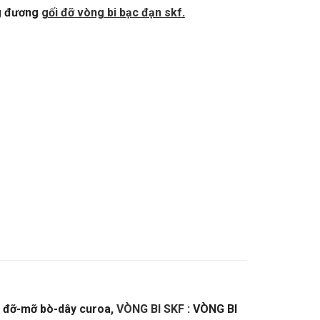
g đương
gối đỡ vòng bi bạc đạn skf
.
i đỡ-mỡ bò-dây curoa,
VÒNG BI SKF
: VÒNG BI