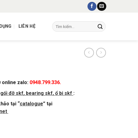
Tìm
 DỤNG
LIÊN HỆ
kiếm:
ợ online zalo:
0948.799.336.
,
gối đỡ skf
,
bearing skf
,
ổ bi skf
:
hảo tại “
catalogue
” tại
net