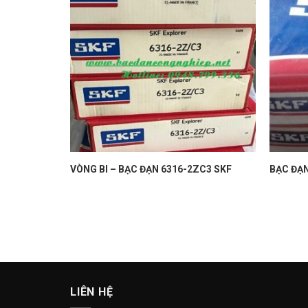
N BS2 2206
VÒNG BI – BẠC ĐẠN 6316-2ZC3 SKF
BẠC ĐẠN
LIÊN HỆ