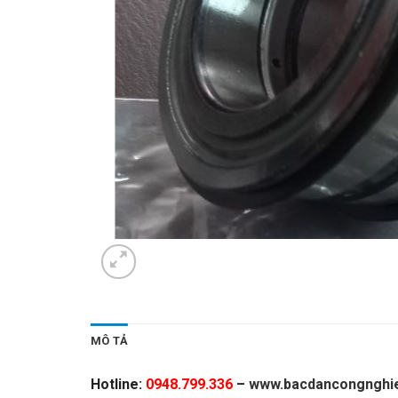
MÔ TẢ
Hotline:
0948.799.336
–
www.bacdancongnghie