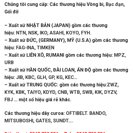
Chúng tôi cung cấp: Các thương hiệu Vòng bi,
Bạc đạn
,
Gối đỡ
– Xuất xứ NHẬT BẢN (JAPAN) gồm các thương
hiệu:
NTN, NSK, IKO, ASAHI, KOYO, FYH
.
– Xuất xứ ĐỨC, (GERMANY), MỸ (U.S.A) gồm các thương
hiệu:
FAG-INA, TIMKEN
– Xuất xứ LIÊN XÔ, RUMANI gồm các thương hiệu:
MPZ,
URB
– Xuất xứ HÀN QUỐC, ĐÀI LOAN, ẤN ĐỘ gồm các thương
hiệu:
JIB, KBC, GLH, GP, KG, KEC
…
– Xuất xứ TRUNG QUỐC: gồm các thương hiệu:
ZWZ,
KYK, KBK, TAIYO, KDYD, CNB, WTB, SWB, KIK, DYZV,
FBJ
… một số hiệu giá rẻ khác.
Các thương hiệu dây curoa:
OFTIBELT. BANDO,
MITSUBOSHI, GATES, SUNDT
….