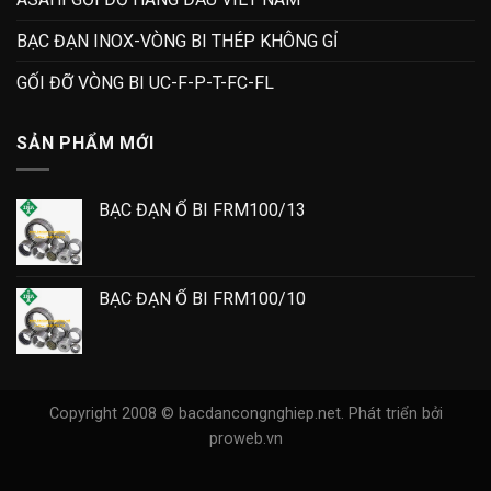
BẠC ĐẠN INOX-VÒNG BI THÉP KHÔNG GỈ
GỐI ĐỠ VÒNG BI UC-F-P-T-FC-FL
SẢN PHẨM MỚI
BẠC ĐẠN Ổ BI FRM100/13
BẠC ĐẠN Ổ BI FRM100/10
Copyright 2008 © bacdancongnghiep.net.
Phát triển bởi
proweb.vn