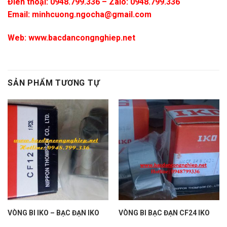
Điên thoại: 0948.799.336 – Zalo: 0948.799.336
Email:
minhcuong.ngocha@gmail.com
Web:
www.bacdancongnghiep.net
SẢN PHẨM TƯƠNG TỰ
VÒNG BI IKO – BẠC ĐẠN IKO
VÒNG BI BẠC ĐẠN CF24 IKO