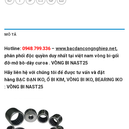
MÔ TẢ
Hotline:
0948.799.336
–
www.bacdancongnghiep.net
,
phân phối độc quyền duy nhất tại việt nam
vòng bi
-gối
đỡ-mỡ bò-dây curoa . VÒNG BI NAST25
Hãy liên hệ với chúng tôi để được tư vấn và đặt
hàng
BẠC ĐẠN IKO
,
Ổ BI KIM
,
VÒNG BI IKO
,
BEARING IKO
: VÒNG BI NAST25