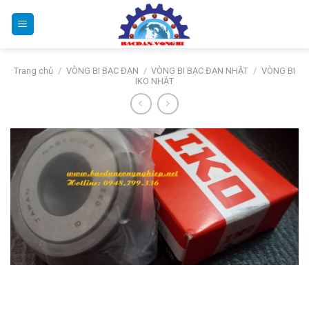
Bỏ
qua
nội
dung
Trang chủ
/
VÒNG BI BẠC ĐẠN
/
VÒNG BI BẠC ĐẠN NHẬT
/
VÒNG BI
IKO NHẬT