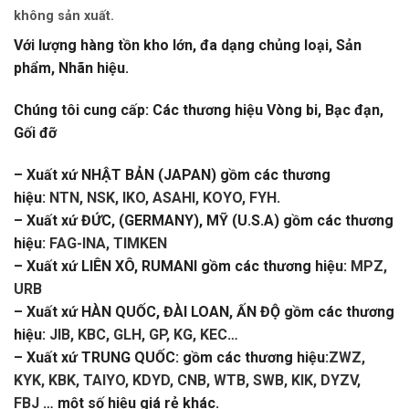
không sản xuất.
Với lượng hàng tồn kho lớn, đa dạng chủng loại, Sản
phẩm, Nhãn hiệu.
Chúng tôi cung cấp: Các thương hiệu Vòng bi, Bạc đạn,
Gối đỡ
– Xuất xứ NHẬT BẢN (JAPAN) gồm các thương
hiệu:
NTN, NSK, IKO, ASAHI, KOYO, FYH
.
– Xuất xứ ĐỨC, (GERMANY), MỸ (U.S.A) gồm các thương
hiệu:
FAG-INA, TIMKEN
– Xuất xứ LIÊN XÔ, RUMANI gồm các thương hiệu:
MPZ,
URB
– Xuất xứ HÀN QUỐC, ĐÀI LOAN, ẤN ĐỘ gồm các thương
hiệu:
JIB, KBC, GLH, GP, KG, KEC
…
– Xuất xứ TRUNG QUỐC: gồm các thương hiệu:
ZWZ,
KYK, KBK, TAIYO, KDYD, CNB, WTB, SWB, KIK, DYZV,
FBJ
… một số hiệu giá rẻ khác.