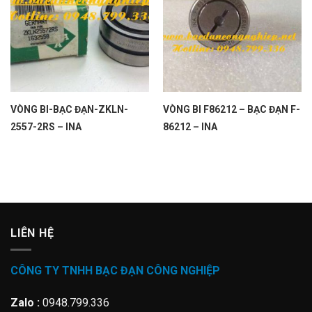
VÒNG BI-BẠC ĐẠN-ZKLN-
VÒNG BI F86212 – BẠC ĐẠN F-
2557-2RS – INA
86212 – INA
LIÊN HỆ
CÔNG TY TNHH BẠC ĐẠN CÔNG NGHIỆP
Zalo :
0948.799.336