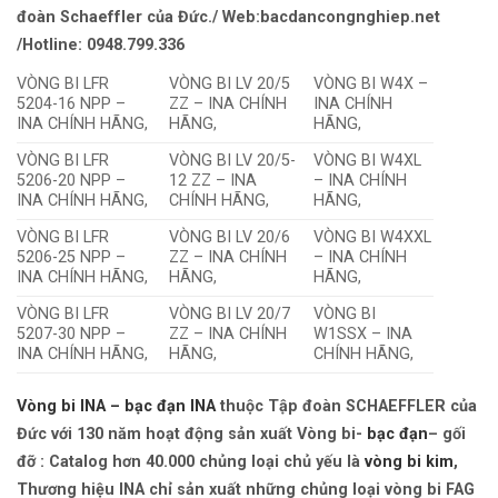
đoàn Schaeffler của Đức./ Web:bacdancongnghiep.net
/Hotline: 0948.799.336
VÒNG BI LFR
VÒNG BI LV 20/5
VÒNG BI W4X –
5204-16 NPP –
ZZ – INA CHÍNH
INA CHÍNH
INA CHÍNH HÃNG,
HÃNG,
HÃNG,
VÒNG BI LFR
VÒNG BI LV 20/5-
VÒNG BI W4XL
5206-20 NPP –
12 ZZ – INA
– INA CHÍNH
INA CHÍNH HÃNG,
CHÍNH HÃNG,
HÃNG,
VÒNG BI LFR
VÒNG BI LV 20/6
VÒNG BI W4XXL
5206-25 NPP –
ZZ – INA CHÍNH
– INA CHÍNH
INA CHÍNH HÃNG,
HÃNG,
HÃNG,
VÒNG BI LFR
VÒNG BI LV 20/7
VÒNG BI
5207-30 NPP –
ZZ – INA CHÍNH
W1SSX – INA
INA CHÍNH HÃNG,
HÃNG,
CHÍNH HÃNG,
Vòng bi INA – bạc đạn INA
thuộc Tập đoàn SCHAEFFLER của
Đức với 130 năm hoạt động sản xuất Vòng bi-
bạc đạn
– gối
đỡ : Catalog hơn 40.000 chủng loại chủ yếu là
vòng bi kim
,
Thương hiệu INA chỉ sản xuất những chủng loại vòng bi FAG