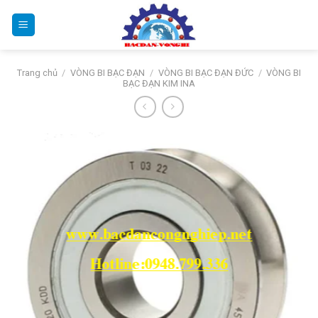
Bỏ
qua
nội
dung
Trang chủ
/
VÒNG BI BẠC ĐẠN
/
VÒNG BI BẠC ĐẠN ĐỨC
/
VÒNG BI
BẠC ĐẠN KIM INA