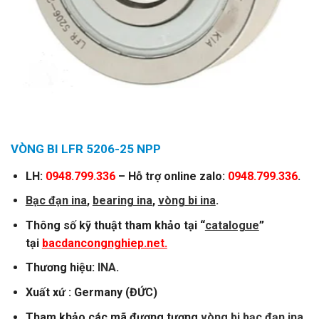
VÒNG BI LFR 5206-25 NPP
LH:
0948.799.336
– Hỗ trợ online zalo:
0948.799.336
.
Bạc đạn ina
,
bearing ina
,
vòng bi ina
.
Thông số kỹ thuật tham khảo tại “
catalogue
”
tại
bacdancongnghiep.net.
Thương hiệu:
INA
.
Xuất xứ : Germany (ĐỨC)
Tham khảo các mã đương tương
vòng bi bạc đạn ina